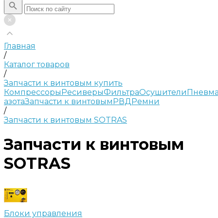
Главная
/
Каталог товаров
/
Запчасти к винтовым купить
Компрессоры
Ресиверы
Фильтра
Осушители
Пневма
азота
Запчасти к винтовым
РВД
Ремни
/
Запчасти к винтовым SOTRAS
Запчасти к винтовым
SOTRAS
Блоки управления