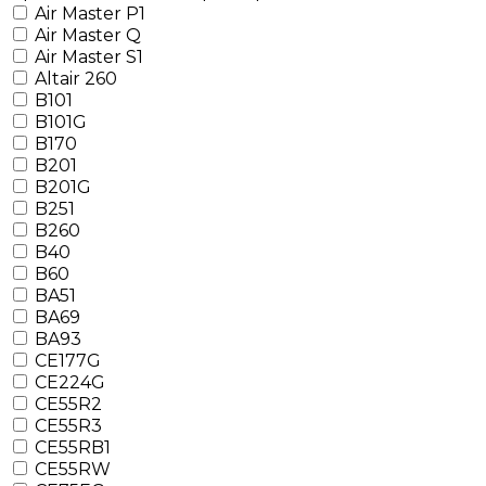
Air Master P1
Air Master Q
Air Master S1
Altair 260
B101
B101G
B170
B201
B201G
B251
B260
B40
B60
BA51
BA69
BA93
CE177G
CE224G
CE55R2
CE55R3
CE55RB1
CE55RW