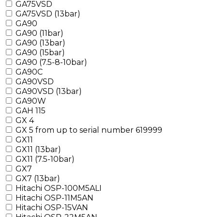
GA75VSD
GA75VSD (13bar)
GA90
GA90 (11bar)
GA90 (13bar)
GA90 (15bar)
GA90 (7.5-8-10bar)
GA90C
GA90VSD
GA90VSD (13bar)
GA90W
GAH 115
GX 4
GX 5 from up to serial number 619999
GX11
GX11 (13bar)
GX11 (7.5-10bar)
GX7
GX7 (13bar)
Hitachi OSP-100M5ALI
Hitachi OSP-11M5AN
Hitachi OSP-15VAN