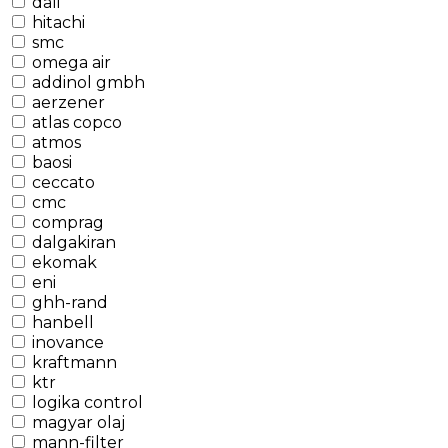
dali
hitachi
smc
omega air
addinol gmbh
aerzener
atlas copco
atmos
baosi
ceccato
cmc
comprag
dalgakiran
ekomak
eni
ghh-rand
hanbell
inovance
kraftmann
ktr
logika control
magyar olaj
mann-filter