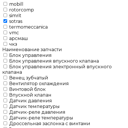
mobill
rotorcomp
simrit
sotras
termomeccanica
vmc
арсмаш
чкз
Наименование запчасти
Блок управления
Блок управления впускного клапана
Блок управления электронный впускного
клапана
Венец зубчатый
Вентилятор охлаждения
Винтовой блок
Впускной клапан
Датчик давления
Датчик температуры
Датчик-реле давления
Датчик-реле температуры
Дроссельная заслонка с винтами