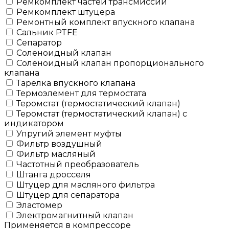
Ремкомплект частей трансмиссии
Ремкомплект штуцера
Ремонтный комплект впускного клапана
Сальник PTFE
Сепаратор
Соленоидный клапан
Соленоидный клапан пропорционального
клапана
Тарелка впускного клапана
Термоэлемент для термостата
Теромстат (термостатический клапан)
Теромстат (термостатический клапан) с
индикатором
Упругий элемент муфты
Фильтр воздушный
Фильтр масляный
Частотный преобразователь
Штанга дросселя
Штуцер для масляного фильтра
Штуцер для сепаратора
Эластомер
Электромагнитный клапан
Применяется в компрессоре