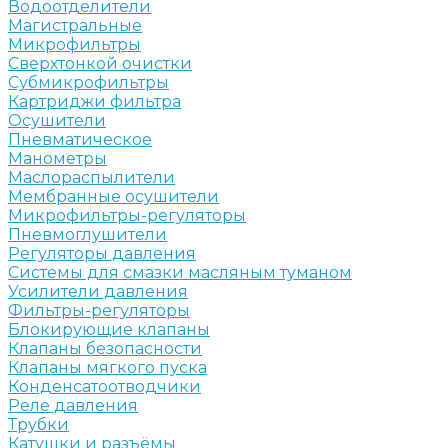
Водоотделители
Магистральные
Микрофильтры
Сверхтонкой очистки
Субмикрофильтры
Картриджи фильтра
Осушители
Пневматическое
Манометры
Маслораспылители
Мембранные осушители
Микрофильтры-регуляторы
Пневмоглушители
Регуляторы давления
Системы для смазки масляным туманом
Усилители давления
Фильтры-регуляторы
Блокирующие клапаны
Клапаны безопасности
Клапаны мягкого пуска
Конденсатоотводчики
Реле давления
Трубки
Катушки и разъёмы