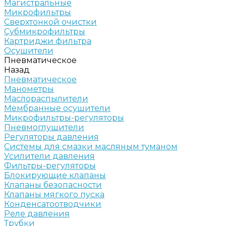
Магистральные
Микрофильтры
Сверхтонкой очистки
Субмикрофильтры
Картриджи фильтра
Осушители
Пневматическое
Назад
Пневматическое
Манометры
Маслораспылители
Мембранные осушители
Микрофильтры-регуляторы
Пневмоглушители
Регуляторы давления
Системы для смазки масляным туманом
Усилители давления
Фильтры-регуляторы
Блокирующие клапаны
Клапаны безопасности
Клапаны мягкого пуска
Конденсатоотводчики
Реле давления
Трубки