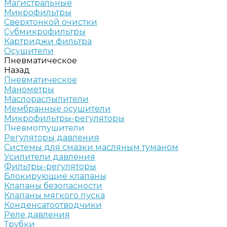
Магистральные
Микрофильтры
Сверхтонкой очистки
Субмикрофильтры
Картриджи фильтра
Осушители
Пневматическое
Назад
Пневматическое
Манометры
Маслораспылители
Мембранные осушители
Микрофильтры-регуляторы
Пневмоглушители
Регуляторы давления
Системы для смазки масляным туманом
Усилители давления
Фильтры-регуляторы
Блокирующие клапаны
Клапаны безопасности
Клапаны мягкого пуска
Конденсатоотводчики
Реле давления
Трубки