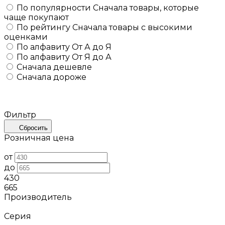
По популярности
Сначала товары, которые
чаще покупают
По рейтингу
Сначала товары с высокими
оценками
По алфавиту
От А до Я
По алфавиту
От Я до А
Сначала дешевле
Сначала дороже
Фильтр
Сбросить
Розничная цена
от
до
430
665
Производитель
Серия