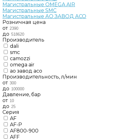
Магистральные OMEGA AIR
Магистральные SMC
Магистральные АО ЗАВОД АСО
Розничная цена
от
до
Производитель
dali
smc
camozzi
omega air
ао завод асо
Производительность, л/мин
от
до
Давление, бар
от
до
Серия
AF
AF-P
AF800-900
AFF