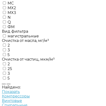
MC
MX2
MX3
N
Q
ФМ
Вид фильтра
магистральные
Очистка от масла, мг/м³
2
3
5
Очистка от частиц, мкм/м³
2
25
3
5
Найдено:
Показать
Компрессоры
Винтовые
Спиральные