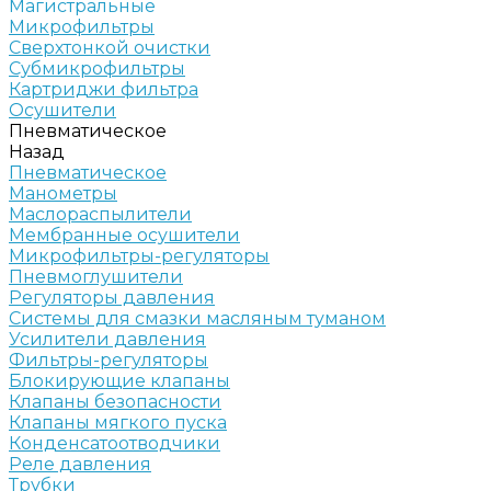
Магистральные
Микрофильтры
Сверхтонкой очистки
Субмикрофильтры
Картриджи фильтра
Осушители
Пневматическое
Назад
Пневматическое
Манометры
Маслораспылители
Мембранные осушители
Микрофильтры-регуляторы
Пневмоглушители
Регуляторы давления
Системы для смазки масляным туманом
Усилители давления
Фильтры-регуляторы
Блокирующие клапаны
Клапаны безопасности
Клапаны мягкого пуска
Конденсатоотводчики
Реле давления
Трубки