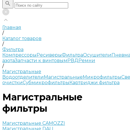
Главная
/
Каталог товаров
/
Фильтра
Компрессоры
Ресиверы
Фильтра
Осушители
Пневма
азота
Запчасти к винтовым
РВД
Ремни
/
Магистральные
Водоотделители
Магистральные
Микрофильтры
Све
очистки
Субмикрофильтры
Картриджи фильтра
Магистральные
фильтры
Магистральные CAMOZZI
Магистральные DALI