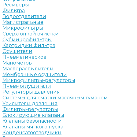
Ресиверы
Фильтра
Водоотделители
Магистральные
Микрофильтры
Сверхтонкой очистки
Субмикрофильтры
Картриджи фильтра
Осушители
Пневматическое
Манометры
Маслораспылители
Мембранные осушители
Микрофильтры-регуляторы
Пневмоглушители
Регуляторы давления
Системы для смазки масляным туманом
Усилители давления
Фильтры-регуляторы
Блокирующие клапаны
Клапаны безопасности
Клапаны мягкого пуска
Конденсатоотводчики