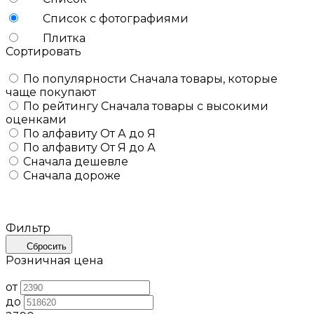
Список с фотографиями
Плитка
Сортировать
По популярности
Сначала товары, которые
чаще покупают
По рейтингу
Сначала товары с высокими
оценками
По алфавиту
От А до Я
По алфавиту
От Я до А
Сначала дешевле
Сначала дороже
Фильтр
Сбросить
Розничная цена
от
до