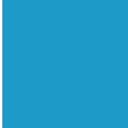
Реле давления
Трубки
Катушки и разъёмы
Пневмоцилиндры
Фитинги
Генераторы азота
Запчасти к винтовым
Блоки управления
Вентиляторы охлаждения
Винтовые блоки
Впускные клапана
Датчики
Клапаны минимального давления
Клапаны остановки масла
Клапаны предохранительные
Клапаны термостата
Комбинированные блоки
Конденсатоотводчики
Масла
Модули компактные
Муфты
Обратные клапана
Радиаторы
Сальники винтовых блоков