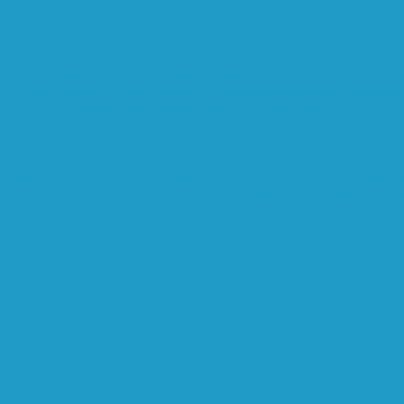
верхтонкой очистки
Субмикрофильтры
Картриджи ф
ители
Микрофильтры-регуляторы
Пневмоглушител
льтры-регуляторы
Блокирующие клапаны
Клапаны
шки и разъёмы
Пневмоцилиндры
Фитинги
овые блоки
Впускные клапана
Датчики
Клапаны ми
паны термостата
Комбинированные блоки
Конденса
нтовых блоков
Сепараторы
Фильтры воздушные
Фил