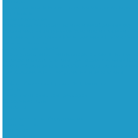
Фильтра
Водоотделители
Магистральные
Микрофильтры
С
Осушители
Пневматическое
Манометры
Маслораспылители
Мембранные осуш
смазки масляным туманом
Усилители давления
Фи
Конденсатоотводчики
Реле давления
Трубки
Кату
Генераторы азота
Запчасти к винтовым
Блоки управления
Вентиляторы охлаждения
Винт
остановки масла
Клапаны предохранительные
Кла
Муфты
Обратные клапана
Радиаторы
Сальники ви
преобразователи
Электромагнитные клапаны
РВД
Муфты обжимные
Рукава РВД
Фитинги
Ремни
Ремонт винтовых компрессоров
Опросные листы
Контакты
...
Компрессорное оборудование
Компрессоры
Винтовые
Спиральные