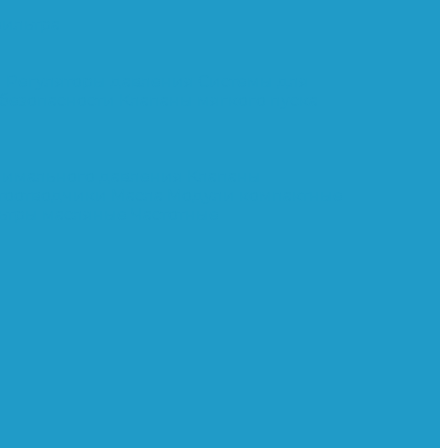
ильтра
и
Регуляторы давления
Системы для
 безопасности
Клапаны мягкого пуска
нимального давления
Клапаны
тоотводчики
Масла
Модули компактные
ьтры масляные
Частотные