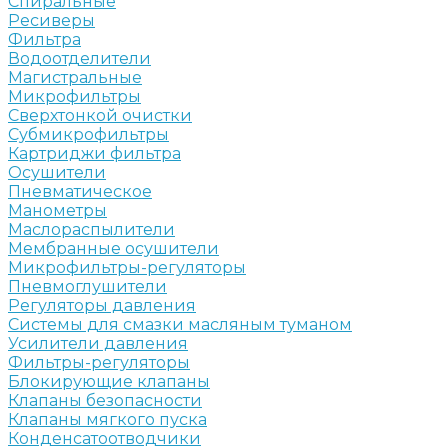
Спиральные
Ресиверы
Фильтра
Водоотделители
Магистральные
Микрофильтры
Сверхтонкой очистки
Субмикрофильтры
Картриджи фильтра
Осушители
Пневматическое
Манометры
Маслораспылители
Мембранные осушители
Микрофильтры-регуляторы
Пневмоглушители
Регуляторы давления
Системы для смазки масляным туманом
Усилители давления
Фильтры-регуляторы
Блокирующие клапаны
Клапаны безопасности
Клапаны мягкого пуска
Конденсатоотводчики