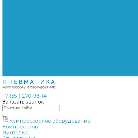
Сепараторы
Фильтры воздушные
Фильтры масляные
Частотные преобразователи
Электромагнитные клапаны
РВД
Муфты обжимные
Рукава РВД
Фитинги
Ремни
Ремонт винтовых компрессоров
Опросные листы
Контакты
+7 (351) 270-98-14
Заказать звонок
Компрессорное оборудование
Компрессоры
Винтовые