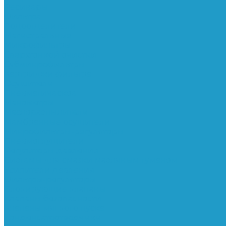
Ресиверы
Фильтра
Водоотделители
Магистральные
Микрофильтры
Сверхтонкой очистки
Субмикрофильтры
Картриджи фильтра
Осушители
Пневматическое
Манометры
Маслораспылители
Мембранные осушители
Микрофильтры-регуляторы
Пневмоглушители
Регуляторы давления
Системы для смазки масляным туманом
Усилители давления
Фильтры-регуляторы
Блокирующие клапаны
Клапаны безопасности
Клапаны мягкого пуска
Конденсатоотводчики