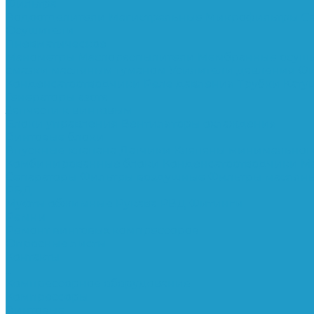
Фильтра
Водоотделители
Магистральные
Микрофильтры
С
Осушители
Пневматическое
Манометры
Маслораспылители
Мембранные осуш
смазки масляным туманом
Усилители давления
Фи
Конденсатоотводчики
Реле давления
Трубки
Кату
Генераторы азота
Запчасти к винтовым
Блоки управления
Вентиляторы охлаждения
Винтовые блоки
Впускные клапана
Датчики
Клапаны минимальног
Комбинированные блоки
Конденсатоотводчики
М
Сепараторы
Фильтры воздушные
Фильтры маслян
РВД
Муфты обжимные
Рукава РВД
Фитинги
Ремни
Ремонт винтовых компрессоров
Опросные листы
Контакты
...
Компрессорное оборудование
Компрессоры
Винтовые