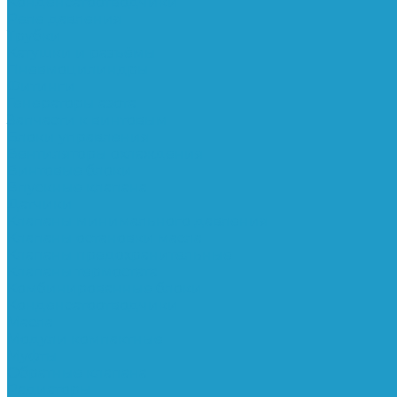
Конденсатоотводчики
Реле давления
Трубки
Катушки и разъёмы
Пневмоцилиндры
Фитинги
Генераторы азота
Запчасти к винтовым
Блоки управления
Вентиляторы охлаждения
Винтовые блоки
Впускные клапана
Датчики
Клапаны минимального давления
Клапаны остановки масла
Клапаны предохранительные
Клапаны термостата
Комбинированные блоки
Конденсатоотводчики
Масла
Модули компактные
Муфты
Обратные клапана
Радиаторы