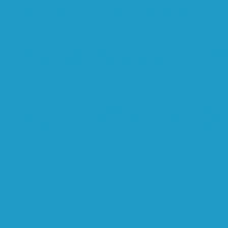
верхтонкой очистки
Субмикрофильтры
Картриджи ф
ители
Микрофильтры-регуляторы
Пневмоглушител
льтры-регуляторы
Блокирующие клапаны
Клапаны
шки и разъёмы
Пневмоцилиндры
Фитинги
о давления
Клапаны остановки масла
Клапаны пред
асла
Модули компактные
Муфты
Обратные клапана
ые
Частотные преобразователи
Электромагнитные к