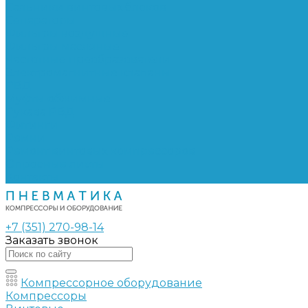
Сальники винтовых блоков
Сепараторы
Фильтры воздушные
Фильтры масляные
Частотные преобразователи
Электромагнитные клапаны
РВД
Муфты обжимные
Рукава РВД
Фитинги
Ремни
Ремонт винтовых компрессоров
Опросные листы
Контакты
+7 (351) 270-98-14
Заказать звонок
Компрессорное оборудование
Компрессоры