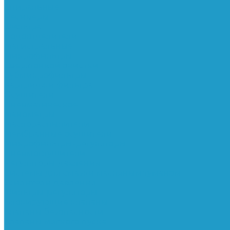
Спиральные
Ресиверы
Фильтра
Водоотделители
Магистральные
Микрофильтры
Сверхтонкой очистки
Субмикрофильтры
Картриджи фильтра
Осушители
Пневматическое
Манометры
Маслораспылители
Мембранные осушители
Микрофильтры-регуляторы
Пневмоглушители
Регуляторы давления
Системы для смазки масляным туманом
Усилители давления
Фильтры-регуляторы
Блокирующие клапаны
Клапаны безопасности
Клапаны мягкого пуска