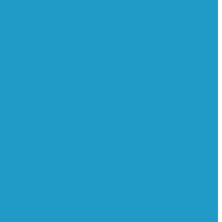
ильтра
и
Регуляторы давления
Системы для
 безопасности
Клапаны мягкого пуска
охранительные
Клапаны термостата
Радиаторы
Сальники винтовых блоков
лапаны