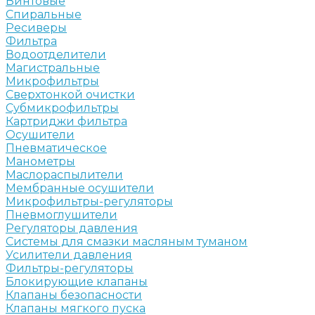
Винтовые
Спиральные
Ресиверы
Фильтра
Водоотделители
Магистральные
Микрофильтры
Сверхтонкой очистки
Субмикрофильтры
Картриджи фильтра
Осушители
Пневматическое
Манометры
Маслораспылители
Мембранные осушители
Микрофильтры-регуляторы
Пневмоглушители
Регуляторы давления
Системы для смазки масляным туманом
Усилители давления
Фильтры-регуляторы
Блокирующие клапаны
Клапаны безопасности
Клапаны мягкого пуска