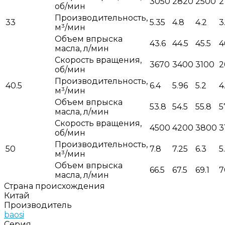
3050
2820
2500
2
об/мин
Производительность,
33
5.35
4.8
4.2
3
м³/мин
Объем впрыска
43.6
44.5
45.5
4
масла, л/мин
Скорость вращения,
3670
3400
3100
2
об/мин
Производительность,
40.5
6.4
5.96
5.2
4
м³/мин
Объем впрыска
53.8
54.5
55.8
5
масла, л/мин
Скорость вращения,
4500
4200
3800
3
об/мин
Производительность,
50
7.8
7.25
6.3
5
м³/мин
Объем впрыска
66.5
67.5
69.1
7
масла, л/мин
Страна происхождения
Китай
Производитель
baosi
Серия