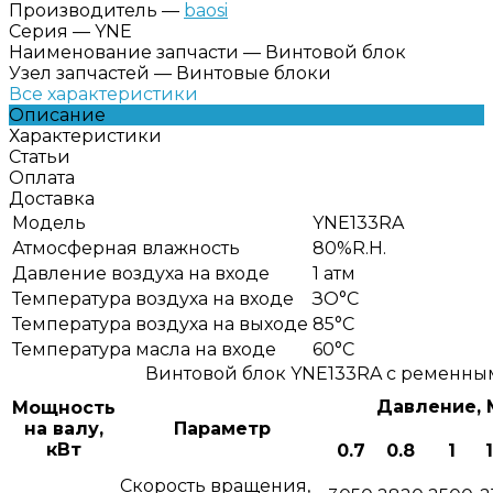
Производитель
—
baosi
Серия
—
YNE
Наименование запчасти
—
Винтовой блок
Узел запчастей
—
Винтовые блоки
Все характеристики
Описание
Характеристики
Статьи
Оплата
Доставка
Модель
YNE133RA
Атмосферная влажность
80%R.H.
Давление воздуха на входе
1 атм
Температура воздуха на входе
ЗО°С
Температура воздуха на выходе
85°С
Температура масла на входе
60°С
Винтовой блок YNE133RA с ременн
Давление, 
Мощность
на валу,
Параметр
кВт
0.7
0.8
1
Скорость вращения,