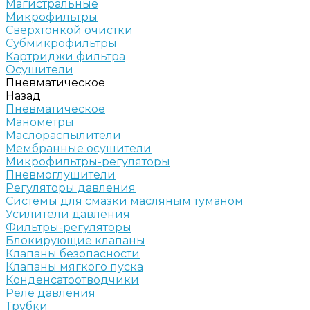
Магистральные
Микрофильтры
Сверхтонкой очистки
Субмикрофильтры
Картриджи фильтра
Осушители
Пневматическое
Назад
Пневматическое
Манометры
Маслораспылители
Мембранные осушители
Микрофильтры-регуляторы
Пневмоглушители
Регуляторы давления
Системы для смазки масляным туманом
Усилители давления
Фильтры-регуляторы
Блокирующие клапаны
Клапаны безопасности
Клапаны мягкого пуска
Конденсатоотводчики
Реле давления
Трубки