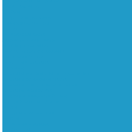
Конденсатоотводчики
Реле давления
Трубки
Катушки и разъёмы
Пневмоцилиндры
Фитинги
Генераторы азота
Запчасти к винтовым
Блоки управления
Вентиляторы охлаждения
Винтовые блоки
Впускные клапана
Датчики
Клапаны минимального давления
Клапаны остановки масла
Клапаны предохранительные
Клапаны термостата
Комбинированные блоки
Конденсатоотводчики
Масла
Модули компактные
Муфты
Обратные клапана
Радиаторы