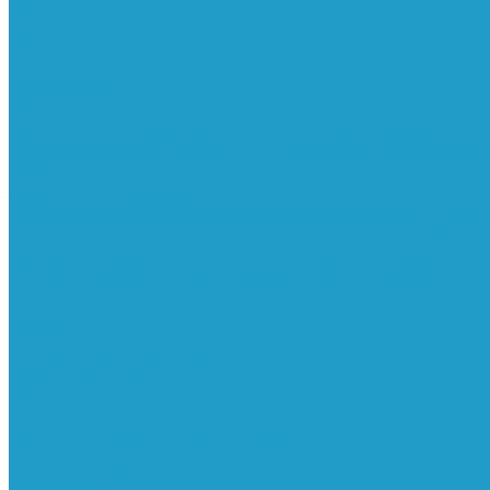
Фильтра
Водоотделители
Магистральные
Микрофильтры
Сверхтонкой очис
Осушители
Пневматическое
Манометры
Маслораспылители
Мембранные осуш
смазки масляным туманом
Усилители давления
Фи
Конденсатоотводчики
Реле давления
Трубки
Кату
Генераторы азота
Запчасти к винтовым
Блоки управления
Вентиляторы охлаждения
Винт
остановки масла
Клапаны предохранительные
Кла
Муфты
Обратные клапана
Радиаторы
Сальники ви
преобразователи
Электромагнитные клапаны
РВД
Муфты обжимные
Рукава РВД
Фитинги
Ремни
Ремонт винтовых компрессоров
Опросные листы
Контакты
...
Компрессорное оборудование
Компрессоры
Винтовые