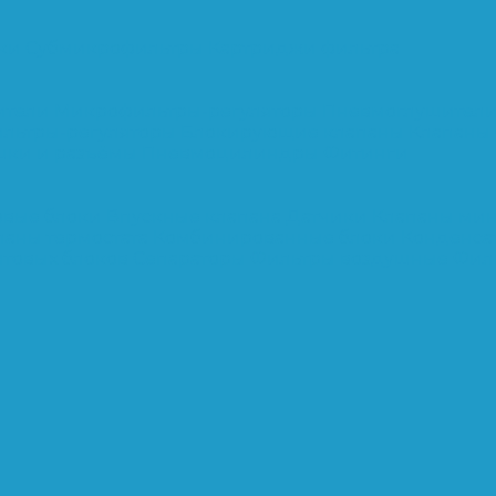
тки
Субмикрофильтры
Картриджи фильтра
ители
Микрофильтры-регуляторы
Пневмоглушител
льтры-регуляторы
Блокирующие клапаны
Клапаны
шки и разъёмы
Пневмоцилиндры
Фитинги
овые блоки
Впускные клапана
Датчики
Клапаны ми
паны термостата
Комбинированные блоки
Конденса
нтовых блоков
Сепараторы
Фильтры воздушные
Фил