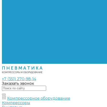
Сальники винтовых блоков
Сепараторы
Фильтры воздушные
Фильтры масляные
Частотные преобразователи
Электромагнитные клапаны
РВД
Муфты обжимные
Рукава РВД
Фитинги
Ремни
Ремонт винтовых компрессоров
Опросные листы
Контакты
+7 (351) 270-98-14
Заказать звонок
Компрессорное оборудование
Компрессоры