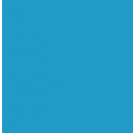
Спиральные
Ресиверы
Фильтра
Водоотделители
Магистральные
Микрофильтры
Сверхтонкой очистки
Субмикрофильтры
Картриджи фильтра
Осушители
Пневматическое
Манометры
Маслораспылители
Мембранные осушители
Микрофильтры-регуляторы
Пневмоглушители
Регуляторы давления
Системы для смазки масляным туманом
Усилители давления
Фильтры-регуляторы
Блокирующие клапаны
Клапаны безопасности
Клапаны мягкого пуска