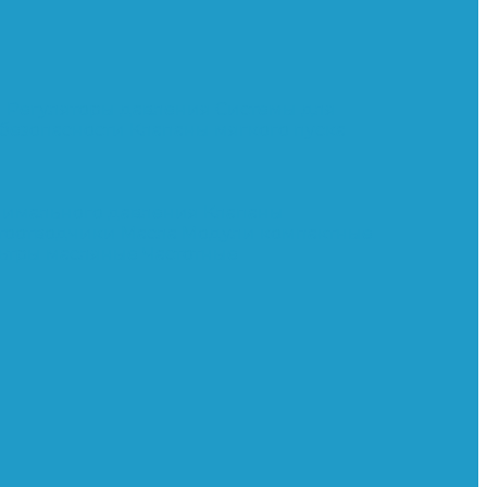
и
Регуляторы давления
Системы для
 безопасности
Клапаны мягкого пуска
нимального давления
Клапаны
тоотводчики
Масла
Модули компактные
ьтры масляные
Частотные