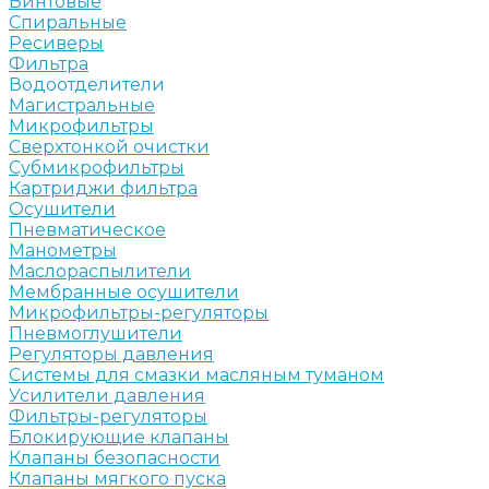
Винтовые
Спиральные
Ресиверы
Фильтра
Водоотделители
Магистральные
Микрофильтры
Сверхтонкой очистки
Субмикрофильтры
Картриджи фильтра
Осушители
Пневматическое
Манометры
Маслораспылители
Мембранные осушители
Микрофильтры-регуляторы
Пневмоглушители
Регуляторы давления
Системы для смазки масляным туманом
Усилители давления
Фильтры-регуляторы
Блокирующие клапаны
Клапаны безопасности
Клапаны мягкого пуска