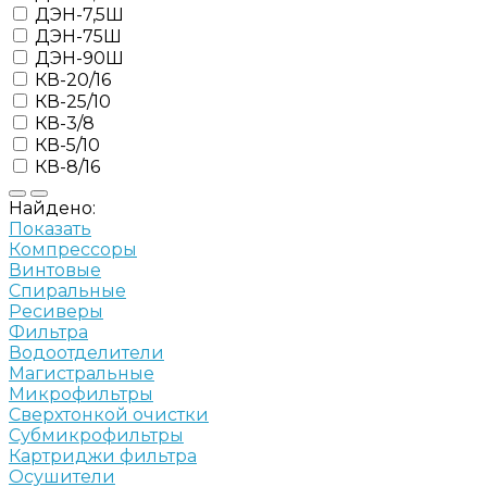
ДЭН-7,5Ш
ДЭН-75Ш
ДЭН-90Ш
КВ-20/16
КВ-25/10
КВ-3/8
КВ-5/10
КВ-8/16
Найдено:
Показать
Компрессоры
Винтовые
Спиральные
Ресиверы
Фильтра
Водоотделители
Магистральные
Микрофильтры
Сверхтонкой очистки
Субмикрофильтры
Картриджи фильтра
Осушители