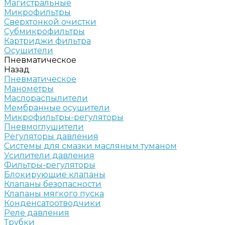
Магистральные
Микрофильтры
Сверхтонкой очистки
Субмикрофильтры
Картриджи фильтра
Осушители
Пневматическое
Назад
Пневматическое
Манометры
Маслораспылители
Мембранные осушители
Микрофильтры-регуляторы
Пневмоглушители
Регуляторы давления
Системы для смазки масляным туманом
Усилители давления
Фильтры-регуляторы
Блокирующие клапаны
Клапаны безопасности
Клапаны мягкого пуска
Конденсатоотводчики
Реле давления
Трубки