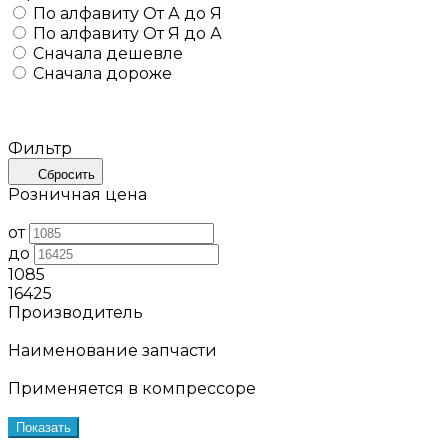
По алфавиту
От А до Я
По алфавиту
От Я до А
Сначала дешевле
Сначала дороже
Фильтр
Сбросить
Розничная цена
от
до
1085
16425
Производитель
Наименование запчасти
Применяется в компрессоре
Показать