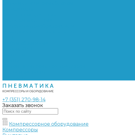
Сальники винтовых блоков
Сепараторы
Фильтры воздушные
Фильтры масляные
Частотные преобразователи
Электромагнитные клапаны
РВД
Муфты обжимные
Рукава РВД
Фитинги
Ремни
Ремонт винтовых компрессоров
Опросные листы
Контакты
+7 (351) 270-98-14
Заказать звонок
Компрессорное оборудование
Компрессоры