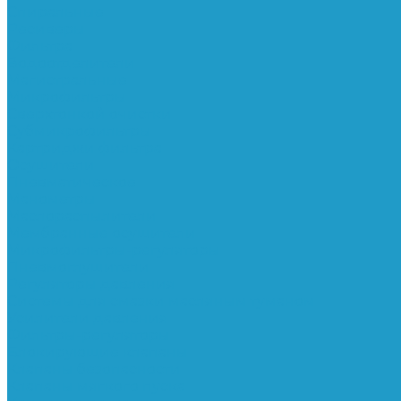
Спиральные
Ресиверы
Фильтра
Водоотделители
Магистральные
Микрофильтры
Сверхтонкой очистки
Субмикрофильтры
Картриджи фильтра
Осушители
Пневматическое
Манометры
Маслораспылители
Мембранные осушители
Микрофильтры-регуляторы
Пневмоглушители
Регуляторы давления
Системы для смазки масляным туманом
Усилители давления
Фильтры-регуляторы
Блокирующие клапаны
Клапаны безопасности
Клапаны мягкого пуска