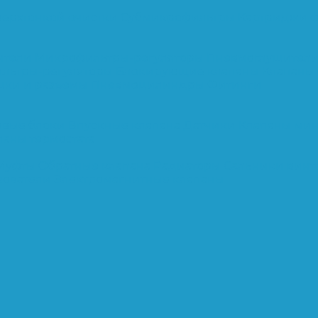
верхтонкой очистки
Субмикрофильтры
Картриджи ф
ители
Микрофильтры-регуляторы
Пневмоглушител
льтры-регуляторы
Блокирующие клапаны
Клапаны
шки и разъёмы
Пневмоцилиндры
Фитинги
овые блоки
Впускные клапана
Датчики
Клапаны ми
паны термостата
Муфты
Обратные клапана
Радиаторы
Сальники винт
зователи
Электромагнитные клапаны