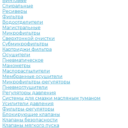
Винтовые
Спиральные
Ресиверы
Фильтра
Водоотделители
Магистральные
Микрофильтры
Сверхтонкой очистки
Субмикрофильтры
Картриджи фильтра
Осушители
Пневматическое
Манометры
Маслораспылители
Мембранные осушители
Микрофильтры-регуляторы
Пневмоглушители
Регуляторы давления
Системы для смазки масляным туманом
Усилители давления
Фильтры-регуляторы
Блокирующие клапаны
Клапаны безопасности
Клапаны мягкого пуска