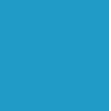
ильтра
и
Регуляторы давления
Системы для
 безопасности
Клапаны мягкого пуска
нимального давления
Клапаны
овых блоков
Сепараторы
Фильтры