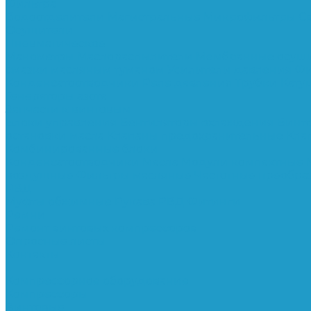
Фильтра
Водоотделители
Магистральные
Микрофильтры
С
Осушители
Пневматическое
Манометры
Маслораспылители
Мембранные осуш
смазки масляным туманом
Усилители давления
Фи
Конденсатоотводчики
Реле давления
Трубки
Кату
Генераторы азота
Запчасти к винтовым
Блоки управления
Вентиляторы охлаждения
Винт
остановки масла
Клапаны предохранительные
Кла
Комбинированные блоки
Конденсатоотводчики
Масла
Модули компактные
воздушные
Фильтры масляные
Частотные преобра
РВД
Муфты обжимные
Рукава РВД
Фитинги
Ремни
Ремонт винтовых компрессоров
Опросные листы
Контакты
...
Компрессорное оборудование
Компрессоры
Винтовые