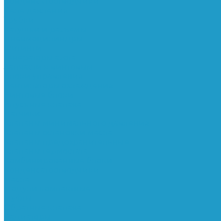
Конденсатоотводчики
Реле давления
Трубки
Катушки и разъёмы
Пневмоцилиндры
Фитинги
Генераторы азота
Запчасти к винтовым
Блоки управления
Вентиляторы охлаждения
Винтовые блоки
Впускные клапана
Датчики
Клапаны минимального давления
Клапаны остановки масла
Клапаны предохранительные
Клапаны термостата
Комбинированные блоки
Конденсатоотводчики
Масла
Модули компактные
Муфты
Обратные клапана
Радиаторы