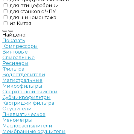
для птицефабрики
для станков с ЧПУ
для шиномонтажа
из Китая
Найдено:
Показать
Компрессоры
Винтовые
Спиральные
Ресиверы
Фильтра
Водоотделители
Магистральные
Микрофильтры
Сверхтонкой очистки
Субмикрофильтры
Картриджи фильтра
Осушители
Пневматическое
Манометры
Маслораспылители
Мембранные осушители