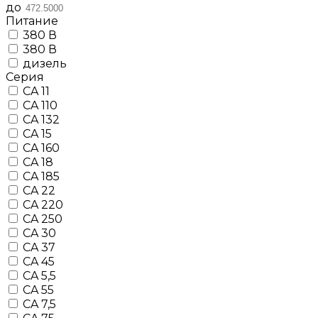
до
Питание
380 В
380 В
дизель
Серия
CA 11
CA 110
CA 132
CA 15
CA 160
CA 18
CA 185
CA 22
CA 220
CA 250
CA 30
CA 37
CA 45
CA 5,5
CA 55
CA 7,5