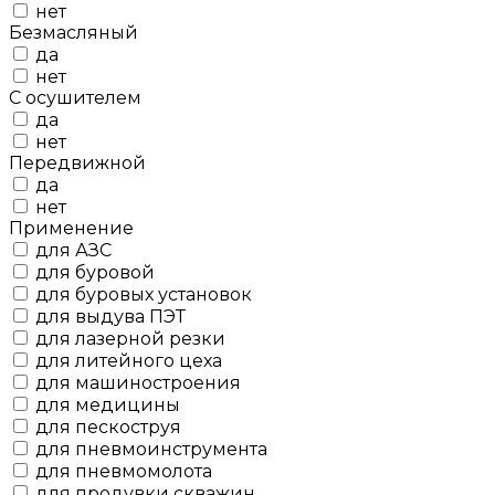
нет
Безмасляный
да
нет
С осушителем
да
нет
Передвижной
да
нет
Применение
для АЗС
для буровой
для буровых установок
для выдува ПЭТ
для лазерной резки
для литейного цеха
для машиностроения
для медицины
для пескоструя
для пневмоинструмента
для пневмомолота
для продувки скважин