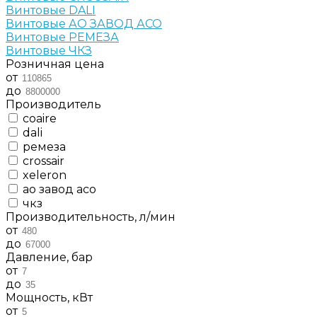
Винтовые DALI
Винтовые АО ЗАВОД АСО
Винтовые РЕМЕЗА
Винтовые ЧКЗ
Розничная цена
от
до
Производитель
coaire
dali
ремеза
crossair
xeleron
ао завод асо
чкз
Производительность, л/мин
от
до
Давление, бар
от
до
Мощность, кВт
от