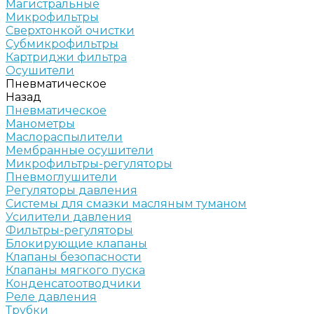
Магистральные
Микрофильтры
Сверхтонкой очистки
Субмикрофильтры
Картриджи фильтра
Осушители
Пневматическое
Назад
Пневматическое
Манометры
Маслораспылители
Мембранные осушители
Микрофильтры-регуляторы
Пневмоглушители
Регуляторы давления
Системы для смазки масляным туманом
Усилители давления
Фильтры-регуляторы
Блокирующие клапаны
Клапаны безопасности
Клапаны мягкого пуска
Конденсатоотводчики
Реле давления
Трубки