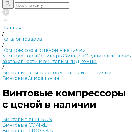
Главная
/
Каталог товаров
/
Компрессоры с ценой в наличии
Компрессоры
Ресиверы
Фильтра
Осушители
Пневма
азота
Запчасти к винтовым
РВД
Ремни
/
Винтовые компрессоры с ценой в наличии
Винтовые
Спиральные
Винтовые компрессоры
с ценой в наличии
Винтовые XELERON
Винтовые COAIRE
Винтовые CROSSAIR