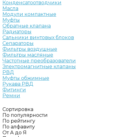
Конденсатоотводчики
Масла
Модули компактные
Муфты
Обратные клапана
Радиаторы
Сальники винтовых блоков
Сепараторы
Фильтры воздушные
Фильтры масляные
Частотные преобразователи
Электромагнитные клапаны
РВД
Муфты обжимные
Рукава РВД
Фитинги
Ремни
Сортировка
По популярности
По рейтингу
По алфавиту
От А до Я