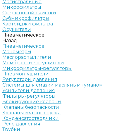
Магистральные
Микрофильтры
Сверхтонкой очистки
Субмикрофильтры
Картриджи фильтра
Осушители
Пневматическое
Назад
Пневматическое
Манометры
Маслораспылители
Мембранные осушители
Микрофильтры-регуляторы
Пневмоглушители
Регуляторы давления
Системы для смазки масляным туманом
Усилители давления
Фильтры-регуляторы
Блокирующие клапаны
Клапаны безопасности
Клапаны мягкого пуска
Конденсатоотводчики
Реле давления
Трубки