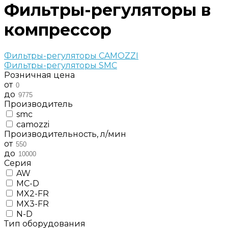
Фильтры-регуляторы в
компрессор
Фильтры-регуляторы CAMOZZI
Фильтры-регуляторы SMC
Розничная цена
от
до
Производитель
smc
camozzi
Производительность, л/мин
от
до
Серия
AW
MC-D
MX2-FR
MX3-FR
N-D
Тип оборудования