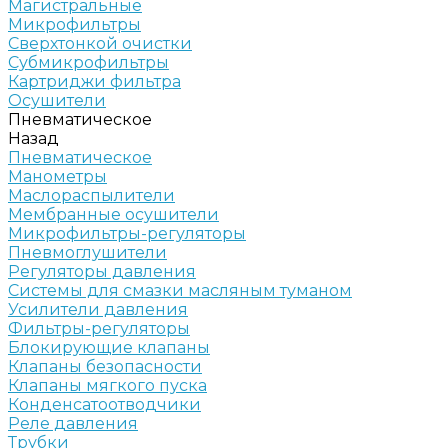
Магистральные
Микрофильтры
Сверхтонкой очистки
Субмикрофильтры
Картриджи фильтра
Осушители
Пневматическое
Назад
Пневматическое
Манометры
Маслораспылители
Мембранные осушители
Микрофильтры-регуляторы
Пневмоглушители
Регуляторы давления
Системы для смазки масляным туманом
Усилители давления
Фильтры-регуляторы
Блокирующие клапаны
Клапаны безопасности
Клапаны мягкого пуска
Конденсатоотводчики
Реле давления
Трубки