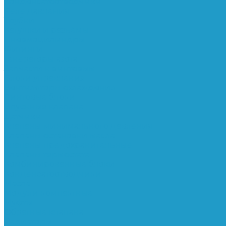
Конденсатоотводчики
Реле давления
Трубки
Катушки и разъёмы
Пневмоцилиндры
Фитинги
Генераторы азота
Запчасти к винтовым
Блоки управления
Вентиляторы охлаждения
Винтовые блоки
Впускные клапана
Датчики
Клапаны минимального давления
Клапаны остановки масла
Клапаны предохранительные
Клапаны термостата
Комбинированные блоки
Конденсатоотводчики
Масла
Модули компактные
Муфты
Обратные клапана
Радиаторы