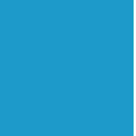
ильтра
и
Регуляторы давления
Системы для
 безопасности
Клапаны мягкого пуска
сла
Клапаны предохранительные
Клапаны
е клапана
Радиаторы
Сальники
ктромагнитные клапаны