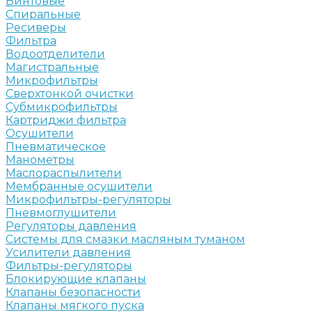
Винтовые
Спиральные
Ресиверы
Фильтра
Водоотделители
Магистральные
Микрофильтры
Сверхтонкой очистки
Субмикрофильтры
Картриджи фильтра
Осушители
Пневматическое
Манометры
Маслораспылители
Мембранные осушители
Микрофильтры-регуляторы
Пневмоглушители
Регуляторы давления
Системы для смазки масляным туманом
Усилители давления
Фильтры-регуляторы
Блокирующие клапаны
Клапаны безопасности
Клапаны мягкого пуска