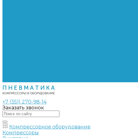
Сальники винтовых блоков
Сепараторы
Фильтры воздушные
Фильтры масляные
Частотные преобразователи
Электромагнитные клапаны
РВД
Муфты обжимные
Рукава РВД
Фитинги
Ремни
Ремонт винтовых компрессоров
Опросные листы
Контакты
+7 (351) 270-98-14
Заказать звонок
Компрессорное оборудование
Компрессоры