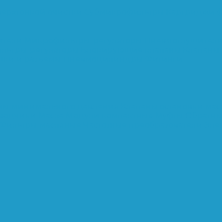
верхтонкой очистки
Субмикрофильтры
Картриджи ф
ители
Микрофильтры-регуляторы
Пневмоглушител
льтры-регуляторы
Блокирующие клапаны
Клапаны
шки и разъёмы
Пневмоцилиндры
Фитинги
ны минимального давления
Клапаны остановки ма
тводчики
Масла
Модули компактные
Муфты
Обратны
Фильтры масляные
Частотные преобразователи
Эле