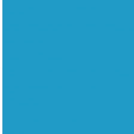
Фильтра
Водоотделители
Магистральные
Микрофильтры
С
Осушители
Пневматическое
Манометры
Маслораспылители
Мембранные осуш
смазки масляным туманом
Усилители давления
Фи
Конденсатоотводчики
Реле давления
Трубки
Кату
Генераторы азота
Запчасти к винтовым
Блоки управления
Вентиляторы охлаждения
Винтовые блоки
Впускные клапана
Датчики
Клапа
термостата
Комбинированные блоки
Конденсатоо
винтовых блоков
Сепараторы
Фильтры воздушные
РВД
Муфты обжимные
Рукава РВД
Фитинги
Ремни
Ремонт винтовых компрессоров
Опросные листы
Контакты
...
Компрессорное оборудование
Компрессоры
Винтовые