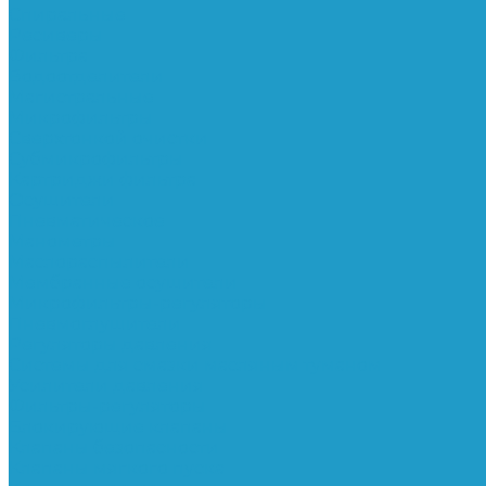
Спиральные
Ресиверы
Фильтра
Водоотделители
Магистральные
Микрофильтры
Сверхтонкой очистки
Субмикрофильтры
Картриджи фильтра
Осушители
Пневматическое
Манометры
Маслораспылители
Мембранные осушители
Микрофильтры-регуляторы
Пневмоглушители
Регуляторы давления
Системы для смазки масляным туманом
Усилители давления
Фильтры-регуляторы
Блокирующие клапаны
Клапаны безопасности
Клапаны мягкого пуска