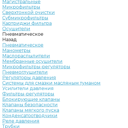
Магистральные
Микрофильтры
Сверхтонкой очистки
Субмикрофильтры
Картриджи фильтра
Осушители
Пневматическое
Назад
Пневматическое
Манометры
Маслораспылители
Мембранные осушители
Микрофильтры-регуляторы
Пневмоглушители
Регуляторы давления
Системы для смазки масляным туманом
Усилители давления
Фильтры-регуляторы
Блокирующие клапаны
Клапаны безопасности
Клапаны мягкого пуска
Конденсатоотводчики
Реле давления
Трубки