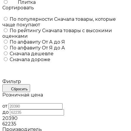
Плитка
Сортировать
По популярности
Сначала товары, которые
чаще покупают
По рейтингу
Сначала товары с высокими
оценками
По алфавиту
От А до Я
По алфавиту
От Я до А
Сначала дешевле
Сначала дороже
Фильтр
Сбросить
Розничная цена
от
до
20390
62235
Производитель