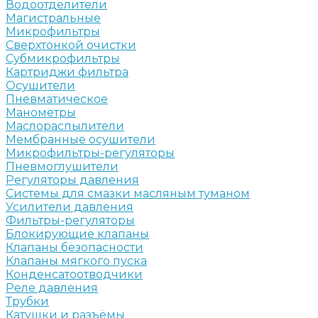
Водоотделители
Магистральные
Микрофильтры
Сверхтонкой очистки
Субмикрофильтры
Картриджи фильтра
Осушители
Пневматическое
Манометры
Маслораспылители
Мембранные осушители
Микрофильтры-регуляторы
Пневмоглушители
Регуляторы давления
Системы для смазки масляным туманом
Усилители давления
Фильтры-регуляторы
Блокирующие клапаны
Клапаны безопасности
Клапаны мягкого пуска
Конденсатоотводчики
Реле давления
Трубки
Катушки и разъёмы