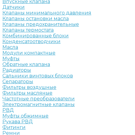
Впускные клапана
Датчики
Клапаны минимального давления
Клапаны остановки масла
Клапаны предохранительные
Клапаны термостата
Комбинированные блоки
Конденсатоотводчики
Масла
Модули компактные
Муфты
Обратные клапана
Радиаторы
Сальники винтовых блоков
Сепараторы
Фильтры воздушные
Фильтры масляные
Частотные преобразователи
Электромагнитные клапаны
РВД
Муфты обжимные
Рукава РВД
Фитинги
Ремни