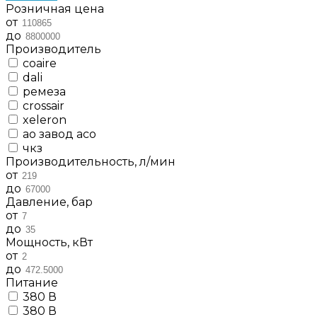
Розничная цена
от
до
Производитель
coaire
dali
ремеза
crossair
xeleron
ао завод асо
чкз
Производительность, л/мин
от
до
Давление, бар
от
до
Мощность, кВт
от
до
Питание
380 В
380 В