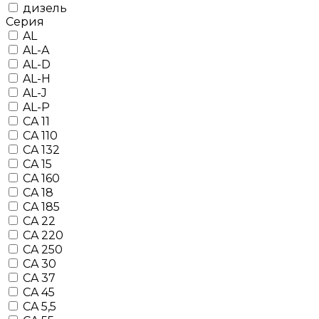
дизель
Серия
AL
AL-A
AL-D
AL-H
AL-J
AL-P
CA 11
CA 110
CA 132
CA 15
CA 160
CA 18
CA 185
CA 22
CA 220
CA 250
CA 30
CA 37
CA 45
CA 5,5