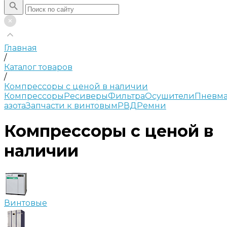
Главная
/
Каталог товаров
/
Компрессоры с ценой в наличии
Компрессоры
Ресиверы
Фильтра
Осушители
Пневма
азота
Запчасти к винтовым
РВД
Ремни
Компрессоры с ценой в
наличии
Винтовые