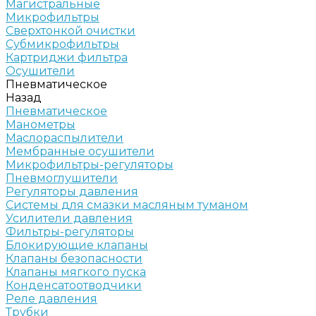
Магистральные
Микрофильтры
Сверхтонкой очистки
Субмикрофильтры
Картриджи фильтра
Осушители
Пневматическое
Назад
Пневматическое
Манометры
Маслораспылители
Мембранные осушители
Микрофильтры-регуляторы
Пневмоглушители
Регуляторы давления
Системы для смазки масляным туманом
Усилители давления
Фильтры-регуляторы
Блокирующие клапаны
Клапаны безопасности
Клапаны мягкого пуска
Конденсатоотводчики
Реле давления
Трубки