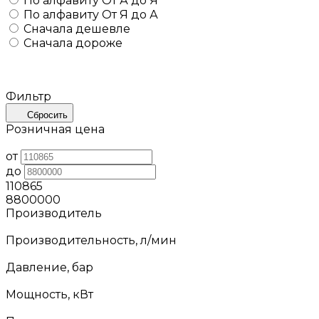
По алфавиту
От А до Я
По алфавиту
От Я до А
Сначала дешевле
Сначала дороже
Фильтр
Сбросить
Розничная цена
от
до
110865
8800000
Производитель
Производительность, л/мин
Давление, бар
Мощность, кВт