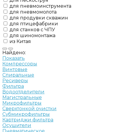
для пескоструя
для пневмоинструмента
для пневмомолота
для продувки скважин
для птицефабрики
для станков с ЧПУ
для шиномонтажа
из Китая
Найдено:
Показать
Компрессоры
Винтовые
Спиральные
Ресиверы
Фильтра
Водоотделители
Магистральные
Микрофильтры
Сверхтонкой очистки
Субмикрофильтры
Картриджи фильтра
Осушители
Пневматическое