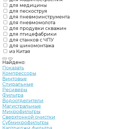
для медицины
для пескоструя
для пневмоинструмента
для пневмомолота
для продувки скважин
для птицефабрики
для станков с ЧПУ
для шиномонтажа
из Китая
Найдено:
Показать
Компрессоры
Винтовые
Спиральные
Ресиверы
Фильтра
Водоотделители
Магистральные
Микрофильтры
Сверхтонкой очистки
Субмикрофильтры
Картриджи фильтра