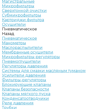
Магистральные
Микрофильтры
Сверхтонкой очистки
Субмикрофильтры
Картриджи фильтра
Осушители
Пневматическое
Назад
Пневматическое
Манометры
Маслораспылители
Мембранные осушители
Микрофильтры-регуляторы
Пневмоглушители
Регуляторы давления
Системы для смазки масляным туманом
Усилители давления
Фильтры-регуляторы
Блокирующие клапаны
Клапаны безопасности
Клапаны мягкого пуска
Конденсатоотводчики
Реле давления
Трубки