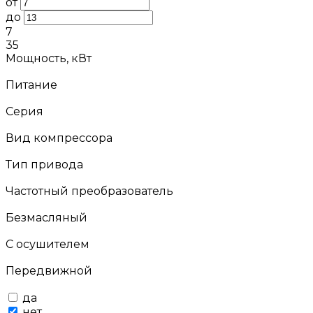
от
до
7
35
Мощность, кВт
Питание
Серия
Вид компрессора
Тип привода
Частотный преобразователь
Безмасляный
С осушителем
Передвижной
да
нет