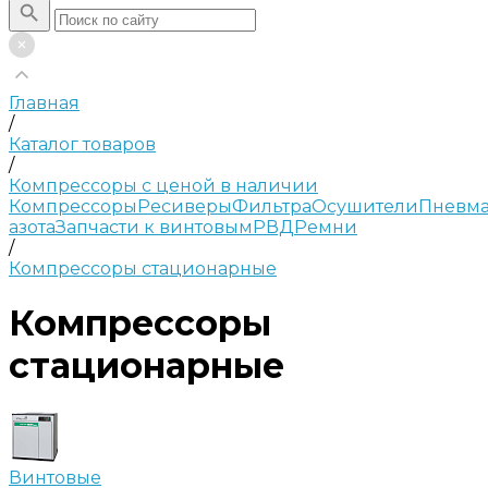
Главная
/
Каталог товаров
/
Компрессоры с ценой в наличии
Компрессоры
Ресиверы
Фильтра
Осушители
Пневма
азота
Запчасти к винтовым
РВД
Ремни
/
Компрессоры стационарные
Компрессоры
стационарные
Винтовые