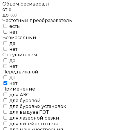
Объём ресивера, л
от
до
Частотный преобразователь
есть
нет
Безмасляный
да
нет
С осушителем
да
нет
Передвижной
да
нет
Применение
для АЗС
для буровой
для буровых установок
для выдува ПЭТ
для лазерной резки
для литейного цеха
для машиностроения