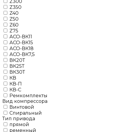
Z300
Z350
Z40
Z50
Z60
Z75
АСО-ВК11
АСО-ВК15
АСО-ВК18
АСО-ВК7,5
ВК20Т
ВК25Т
ВК30Т
КВ
КВ-П
КВ-С
Ремкомплекты
Вид компрессора
Винтовой
Спиральный
Тип привода
прямой
ременный