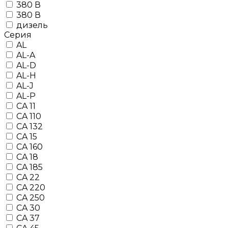
380 В
380 В
дизель
Серия
AL
AL-A
AL-D
AL-H
AL-J
AL-P
CA 11
CA 110
CA 132
CA 15
CA 160
CA 18
CA 185
CA 22
CA 220
CA 250
CA 30
CA 37