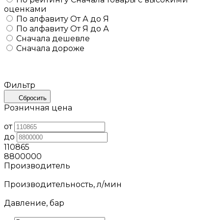
оценками
По алфавиту
От А до Я
По алфавиту
От Я до А
Сначала дешевле
Сначала дороже
Фильтр
Сбросить
Розничная цена
от
до
110865
8800000
Производитель
Производительность, л/мин
Давление, бар