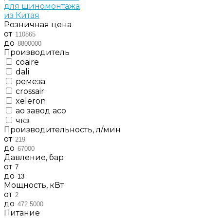
для шиномонтажа
из Китая
Розничная цена
от
до
Производитель
coaire
dali
ремеза
crossair
xeleron
ао завод асо
чкз
Производительность, л/мин
от
до
Давление, бар
от
до
Мощность, кВт
от
до
Питание