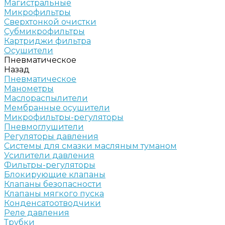
Магистральные
Микрофильтры
Сверхтонкой очистки
Субмикрофильтры
Картриджи фильтра
Осушители
Пневматическое
Назад
Пневматическое
Манометры
Маслораспылители
Мембранные осушители
Микрофильтры-регуляторы
Пневмоглушители
Регуляторы давления
Системы для смазки масляным туманом
Усилители давления
Фильтры-регуляторы
Блокирующие клапаны
Клапаны безопасности
Клапаны мягкого пуска
Конденсатоотводчики
Реле давления
Трубки