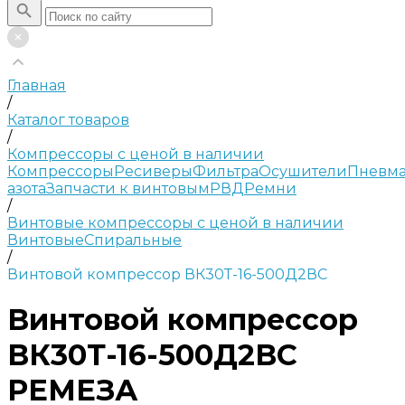
Главная
/
Каталог товаров
/
Компрессоры с ценой в наличии
Компрессоры
Ресиверы
Фильтра
Осушители
Пневма
азота
Запчасти к винтовым
РВД
Ремни
/
Винтовые компрессоры с ценой в наличии
Винтовые
Спиральные
/
Винтовой компрессор ВК30Т-16-500Д2ВС
Винтовой компрессор
ВК30Т-16-500Д2ВС
РЕМЕЗА