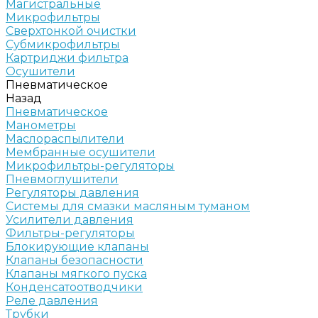
Магистральные
Микрофильтры
Сверхтонкой очистки
Субмикрофильтры
Картриджи фильтра
Осушители
Пневматическое
Назад
Пневматическое
Манометры
Маслораспылители
Мембранные осушители
Микрофильтры-регуляторы
Пневмоглушители
Регуляторы давления
Системы для смазки масляным туманом
Усилители давления
Фильтры-регуляторы
Блокирующие клапаны
Клапаны безопасности
Клапаны мягкого пуска
Конденсатоотводчики
Реле давления
Трубки