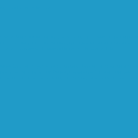
верхтонкой очистки
ители
Микрофильтры-регуляторы
Пневмоглушител
льтры-регуляторы
Блокирующие клапаны
Клапаны
шки и разъёмы
Пневмоцилиндры
Фитинги
овые блоки
Впускные клапана
Датчики
Клапаны ми
паны термостата
Комбинированные блоки
Конденса
нтовых блоков
Сепараторы
Фильтры воздушные
Фил