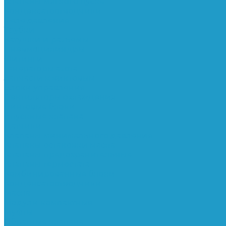
Клапаны мягкого пуска
Конденсатоотводчики
Реле давления
Трубки
Катушки и разъёмы
Пневмоцилиндры
Фитинги
Генераторы азота
Запчасти к винтовым
Блоки управления
Вентиляторы охлаждения
Винтовые блоки
Впускные клапана
Датчики
Клапаны минимального давления
Клапаны остановки масла
Клапаны предохранительные
Клапаны термостата
Комбинированные блоки
Конденсатоотводчики
Масла
Модули компактные
Муфты
Обратные клапана