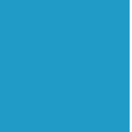
и
Регуляторы давления
Системы для
 безопасности
Клапаны мягкого пуска
нимального давления
Клапаны
тоотводчики
Масла
Модули компактные
ьтры масляные
Частотные