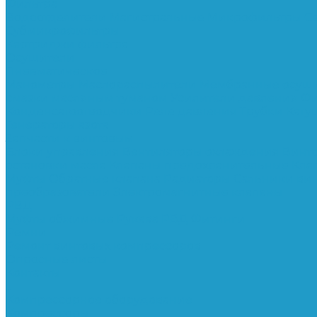
Фильтра
Водоотделители
Магистральные
Микрофильтры
С
Субмикрофильтры
Картриджи фильтра
Осушители
Пневматическое
Манометры
Маслораспылители
Мембранные осуш
смазки масляным туманом
Усилители давления
Фи
Конденсатоотводчики
Реле давления
Трубки
Кату
Генераторы азота
Запчасти к винтовым
Блоки управления
Вентиляторы охлаждения
Винт
остановки масла
Клапаны предохранительные
Кла
Муфты
Обратные клапана
Радиаторы
Сальники ви
преобразователи
Электромагнитные клапаны
РВД
Муфты обжимные
Рукава РВД
Фитинги
Ремни
Ремонт винтовых компрессоров
Опросные листы
Контакты
...
Компрессорное оборудование
Компрессоры