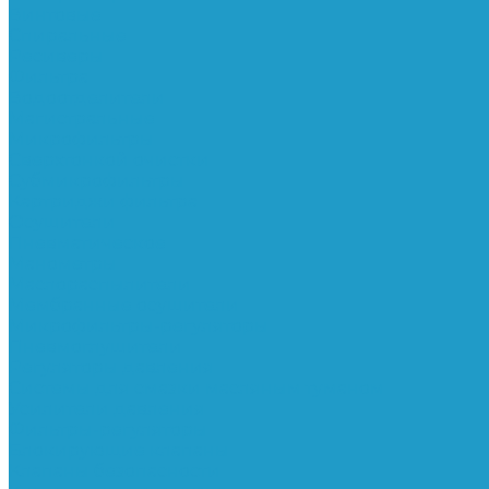
Винтовые
Спиральные
Ресиверы
Фильтра
Водоотделители
Магистральные
Микрофильтры
Сверхтонкой очистки
Субмикрофильтры
Картриджи фильтра
Осушители
Пневматическое
Манометры
Маслораспылители
Мембранные осушители
Микрофильтры-регуляторы
Пневмоглушители
Регуляторы давления
Системы для смазки масляным туманом
Усилители давления
Фильтры-регуляторы
Блокирующие клапаны
Клапаны безопасности