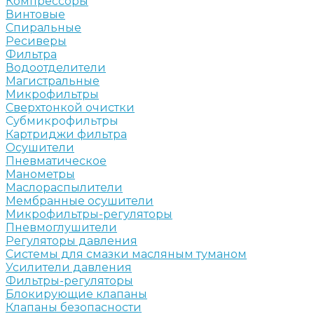
Компрессоры
Винтовые
Спиральные
Ресиверы
Фильтра
Водоотделители
Магистральные
Микрофильтры
Сверхтонкой очистки
Субмикрофильтры
Картриджи фильтра
Осушители
Пневматическое
Манометры
Маслораспылители
Мембранные осушители
Микрофильтры-регуляторы
Пневмоглушители
Регуляторы давления
Системы для смазки масляным туманом
Усилители давления
Фильтры-регуляторы
Блокирующие клапаны
Клапаны безопасности