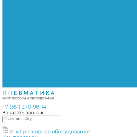
Радиаторы
Сальники винтовых блоков
Сепараторы
Фильтры воздушные
Фильтры масляные
Частотные преобразователи
Электромагнитные клапаны
РВД
Муфты обжимные
Рукава РВД
Фитинги
Ремни
Ремонт винтовых компрессоров
Опросные листы
Контакты
+7 (351) 270-98-14
Заказать звонок
Компрессорное оборудование