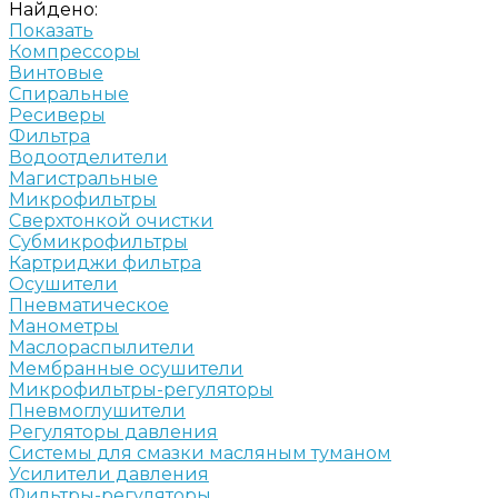
Найдено:
Показать
Компрессоры
Винтовые
Спиральные
Ресиверы
Фильтра
Водоотделители
Магистральные
Микрофильтры
Сверхтонкой очистки
Субмикрофильтры
Картриджи фильтра
Осушители
Пневматическое
Манометры
Маслораспылители
Мембранные осушители
Микрофильтры-регуляторы
Пневмоглушители
Регуляторы давления
Системы для смазки масляным туманом
Усилители давления
Фильтры-регуляторы