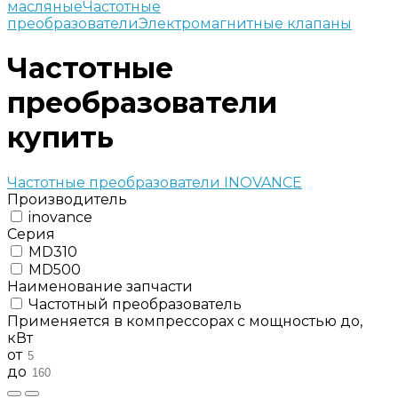
масляные
Частотные
преобразователи
Электромагнитные клапаны
Частотные
преобразователи
купить
Частотные преобразователи INOVANCE
Производитель
inovance
Серия
MD310
MD500
Наименование запчасти
Частотный преобразователь
Применяется в компрессорах с мощностью до,
кВт
от
до