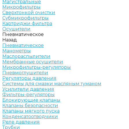
Магистральные
Микрофильтры
Сверхтонкой очистки
Субмикрофильтры
Картриджи фильтра
Осушители
Пневматическое
Назад
Пневматическое
Манометры
Маслораспылители
Мембранные осушители
Микрофильтры-регуляторы
Пневмоглушители
Регуляторы давления
Системы для смазки масляным туманом
Усилители давления
Фильтры-регуляторы
Блокирующие клапаны
Клапаны безопасности
Клапаны мягкого пуска
Конденсатоотводчики
Реле давления
Трубки