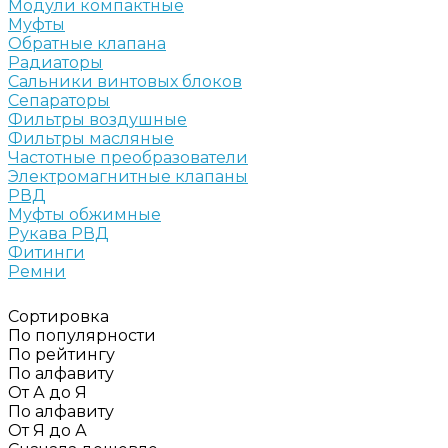
Модули компактные
Муфты
Обратные клапана
Радиаторы
Сальники винтовых блоков
Сепараторы
Фильтры воздушные
Фильтры масляные
Частотные преобразователи
Электромагнитные клапаны
РВД
Муфты обжимные
Рукава РВД
Фитинги
Ремни
Сортировка
По популярности
По рейтингу
По алфавиту
От А до Я
По алфавиту
От Я до А