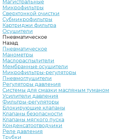
Магистральные
Микрофильтры
Сверхтонкой очистки
Субмикрофильтры
Картриджи фильтра
Осушители
Пневматическое
Назад
Пневматическое
Манометры
Маслораспылители
Мембранные осушители
Микрофильтры-регуляторы
Пневмоглушители
Регуляторы давления
Системы для смазки масляным туманом
Усилители давления
Фильтры-регуляторы
Блокирующие клапаны
Клапаны безопасности
Клапаны мягкого пуска
Конденсатоотводчики
Реле давления
Трубки