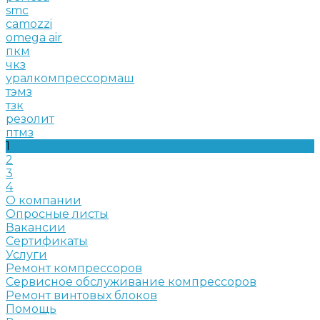
smc
camozzi
omega air
пкм
чкз
уралкомпрессормаш
тэмз
тзк
резолит
птмз
1
2
3
4
О компании
Опросные листы
Вакансии
Сертификаты
Услуги
Ремонт компрессоров
Сервисное обслуживание компрессоров
Ремонт винтовых блоков
Помощь