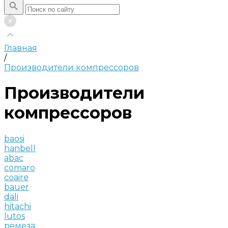
Главная
/
Производители компрессоров
Производители
компрессоров
baosi
hanbell
abac
comaro
coaire
bauer
dali
hitachi
lutos
ремеза