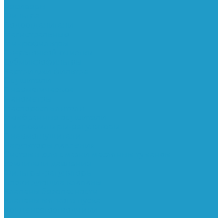
Ресиверы
Фильтра
Водоотделители
Магистральные
Микрофильтры
Сверхтонкой очистки
Субмикрофильтры
Картриджи фильтра
Осушители
Пневматическое
Манометры
Маслораспылители
Мембранные осушители
Микрофильтры-регуляторы
Пневмоглушители
Регуляторы давления
Системы для смазки масляным туманом
Усилители давления
Фильтры-регуляторы
Блокирующие клапаны
Клапаны безопасности
Клапаны мягкого пуска
Конденсатоотводчики