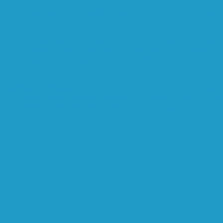
верхтонкой очистки
Субмикрофильтры
Картриджи ф
ители
Микрофильтры-регуляторы
Пневмоглушител
льтры-регуляторы
Блокирующие клапаны
Клапаны
шки и разъёмы
Пневмоцилиндры
Фитинги
овые блоки
Впускные клапана
Датчики
Клапаны ми
паны термостата
Комбинированные блоки
Конденса
нтовых блоков
Сепараторы
Фильтры воздушные
Фил