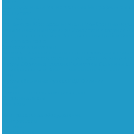
Фильтра
Водоотделители
Магистральные
Микрофильтры
С
Осушители
Пневматическое
Манометры
Маслораспылители
Мембранные осуш
смазки масляным туманом
Усилители давления
Фи
Конденсатоотводчики
Реле давления
Трубки
Кату
Генераторы азота
Запчасти к винтовым
Блоки управления
Вентиляторы охлаждения
Винт
остановки масла
Клапаны предохранительные
Кла
Муфты
Обратные клапана
Радиаторы
Сальники ви
преобразователи
Электромагнитные клапаны
РВД
Муфты обжимные
Рукава РВД
Фитинги
Ремни
Ремонт винтовых компрессоров
Опросные листы
Контакты
...
Компрессорное оборудование
Компрессоры
Винтовые
Спиральные