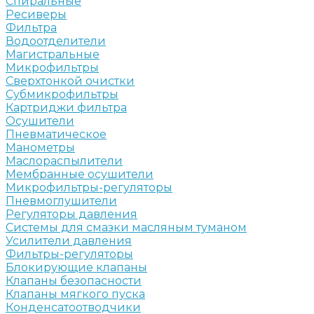
Спиральные
Ресиверы
Фильтра
Водоотделители
Магистральные
Микрофильтры
Сверхтонкой очистки
Субмикрофильтры
Картриджи фильтра
Осушители
Пневматическое
Манометры
Маслораспылители
Мембранные осушители
Микрофильтры-регуляторы
Пневмоглушители
Регуляторы давления
Системы для смазки масляным туманом
Усилители давления
Фильтры-регуляторы
Блокирующие клапаны
Клапаны безопасности
Клапаны мягкого пуска
Конденсатоотводчики