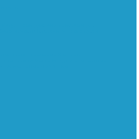
ильтра
и
Регуляторы давления
Системы для
 безопасности
Клапаны мягкого пуска
нимального давления
Клапаны
тоотводчики
Масла
Модули компактные
ьтры масляные
Частотные