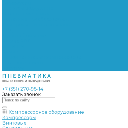
Сепараторы
Фильтры воздушные
Фильтры масляные
Частотные преобразователи
Электромагнитные клапаны
РВД
Муфты обжимные
Рукава РВД
Фитинги
Ремни
Ремонт винтовых компрессоров
Опросные листы
Контакты
+7 (351) 270-98-14
Заказать звонок
Компрессорное оборудование
Компрессоры
Винтовые