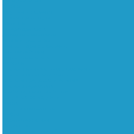
Реле давления
Трубки
Катушки и разъёмы
Пневмоцилиндры
Фитинги
Генераторы азота
Запчасти к винтовым
Блоки управления
Вентиляторы охлаждения
Винтовые блоки
Впускные клапана
Датчики
Клапаны минимального давления
Клапаны остановки масла
Клапаны предохранительные
Клапаны термостата
Комбинированные блоки
Конденсатоотводчики
Масла
Модули компактные
Муфты
Обратные клапана
Радиаторы
Сальники винтовых блоков