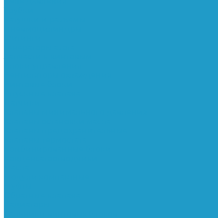
Реле давления
Трубки
Катушки и разъёмы
Пневмоцилиндры
Фитинги
Генераторы азота
Запчасти к винтовым
Блоки управления
Вентиляторы охлаждения
Винтовые блоки
Впускные клапана
Датчики
Клапаны минимального давления
Клапаны остановки масла
Клапаны предохранительные
Клапаны термостата
Комбинированные блоки
Конденсатоотводчики
Масла
Модули компактные
Муфты
Обратные клапана
Радиаторы
Сальники винтовых блоков