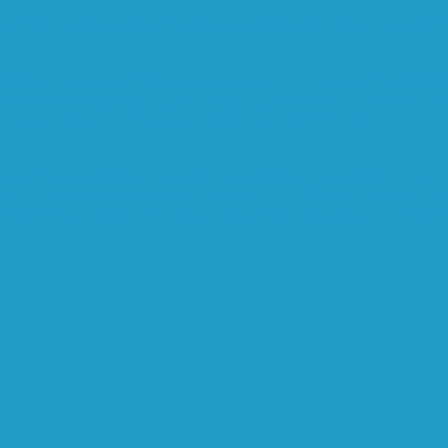
верхтонкой очистки
Субмикрофильтры
Картриджи ф
ители
Микрофильтры-регуляторы
Пневмоглушител
льтры-регуляторы
Блокирующие клапаны
Клапаны
шки и разъёмы
Пневмоцилиндры
Фитинги
овые блоки
Впускные клапана
Датчики
Клапаны ми
паны термостата
Комбинированные блоки
Конденса
нтовых блоков
Сепараторы
Фильтры воздушные
Фил