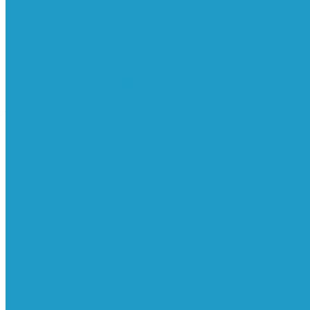
Фильтра
Водоотделители
Магистральные
Микрофильтры
С
Осушители
Пневматическое
Манометры
Маслораспылители
Мембранные осуш
смазки масляным туманом
Усилители давления
Фи
Конденсатоотводчики
Реле давления
Трубки
Кату
Генераторы азота
Запчасти к винтовым
Блоки управления
Вентиляторы охлаждения
Винт
остановки масла
Клапаны предохранительные
Кла
Муфты
Обратные клапана
Радиаторы
Сальники ви
преобразователи
Электромагнитные клапаны
РВД
Муфты обжимные
Рукава РВД
Фитинги
Ремни
Ремонт винтовых компрессоров
Опросные листы
Контакты
...
Компрессорное оборудование
Компрессоры
Винтовые
Спиральные