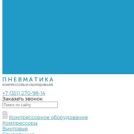
Сепараторы
Фильтры воздушные
Фильтры масляные
Частотные преобразователи
Электромагнитные клапаны
РВД
Муфты обжимные
Рукава РВД
Фитинги
Ремни
Ремонт винтовых компрессоров
Опросные листы
Контакты
+7 (351) 270-98-14
Заказать звонок
Компрессорное оборудование
Компрессоры
Винтовые