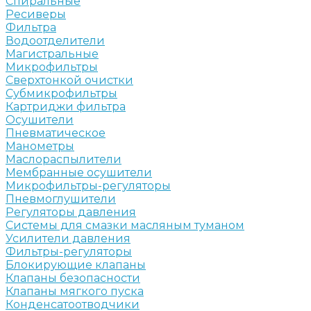
Спиральные
Ресиверы
Фильтра
Водоотделители
Магистральные
Микрофильтры
Сверхтонкой очистки
Субмикрофильтры
Картриджи фильтра
Осушители
Пневматическое
Манометры
Маслораспылители
Мембранные осушители
Микрофильтры-регуляторы
Пневмоглушители
Регуляторы давления
Системы для смазки масляным туманом
Усилители давления
Фильтры-регуляторы
Блокирующие клапаны
Клапаны безопасности
Клапаны мягкого пуска
Конденсатоотводчики