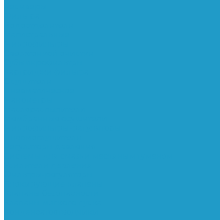
Ресиверы
Фильтра
Водоотделители
Магистральные
Микрофильтры
Сверхтонкой очистки
Субмикрофильтры
Картриджи фильтра
Осушители
Пневматическое
Манометры
Маслораспылители
Мембранные осушители
Микрофильтры-регуляторы
Пневмоглушители
Регуляторы давления
Системы для смазки масляным туманом
Усилители давления
Фильтры-регуляторы
Блокирующие клапаны
Клапаны безопасности
Клапаны мягкого пуска
Конденсатоотводчики