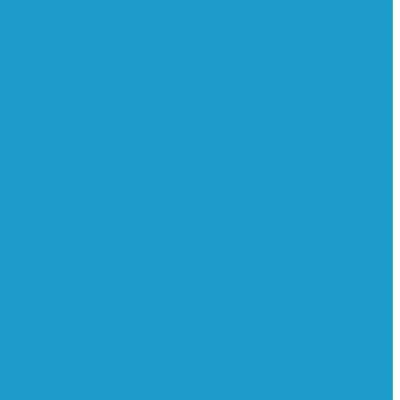
ильтра
и
Регуляторы давления
Системы для
 безопасности
Клапаны мягкого пуска
нимального давления
Клапаны
тоотводчики
Масла
Модули компактные
ьтры масляные
Частотные