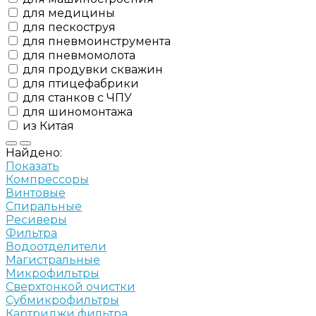
для медицины
для пескоструя
для пневмоинструмента
для пневмомолота
для продувки скважин
для птицефабрики
для станков с ЧПУ
для шиномонтажа
из Китая
Найдено:
Показать
Компрессоры
Винтовые
Спиральные
Ресиверы
Фильтра
Водоотделители
Магистральные
Микрофильтры
Сверхтонкой очистки
Субмикрофильтры
Картриджи фильтра