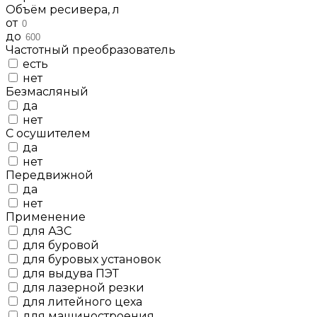
Объём ресивера, л
от
до
Частотный преобразователь
есть
нет
Безмасляный
да
нет
С осушителем
да
нет
Передвижной
да
нет
Применение
для АЗС
для буровой
для буровых установок
для выдува ПЭТ
для лазерной резки
для литейного цеха
для машиностроения