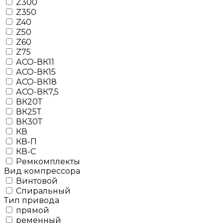
Z300
Z350
Z40
Z50
Z60
Z75
АСО-ВК11
АСО-ВК15
АСО-ВК18
АСО-ВК7,5
ВК20Т
ВК25Т
ВК30Т
КВ
КВ-П
КВ-С
Ремкомплекты
Вид компрессора
Винтовой
Спиральный
Тип привода
прямой
ременный