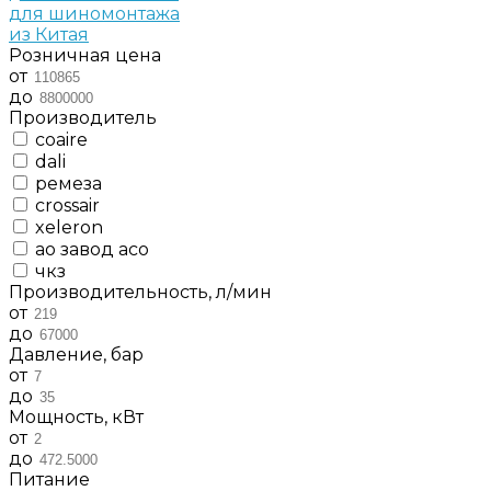
для шиномонтажа
из Китая
Розничная цена
от
до
Производитель
coaire
dali
ремеза
crossair
xeleron
ао завод асо
чкз
Производительность, л/мин
от
до
Давление, бар
от
до
Мощность, кВт
от
до
Питание