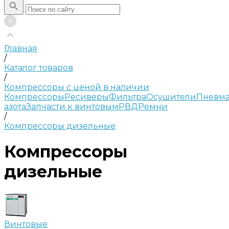
Главная
/
Каталог товаров
/
Компрессоры с ценой в наличии
Компрессоры
Ресиверы
Фильтра
Осушители
Пневма
азота
Запчасти к винтовым
РВД
Ремни
/
Компрессоры дизельные
Компрессоры
дизельные
Винтовые