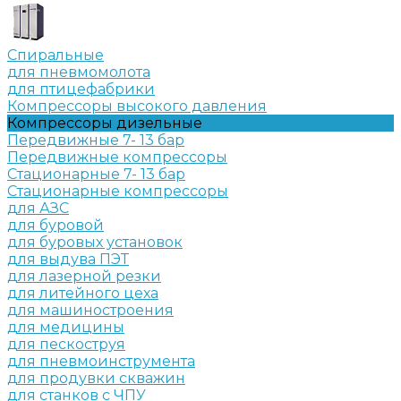
Спиральные
для пневмомолота
для птицефабрики
Компрессоры высокого давления
Компрессоры дизельные
Передвижные 7- 13 бар
Передвижные компрессоры
Стационарные 7- 13 бар
Стационарные компрессоры
для АЗС
для буровой
для буровых установок
для выдува ПЭТ
для лазерной резки
для литейного цеха
для машиностроения
для медицины
для пескоструя
для пневмоинструмента
для продувки скважин
для станков с ЧПУ