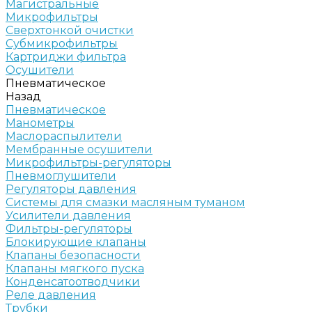
Магистральные
Микрофильтры
Сверхтонкой очистки
Субмикрофильтры
Картриджи фильтра
Осушители
Пневматическое
Назад
Пневматическое
Манометры
Маслораспылители
Мембранные осушители
Микрофильтры-регуляторы
Пневмоглушители
Регуляторы давления
Системы для смазки масляным туманом
Усилители давления
Фильтры-регуляторы
Блокирующие клапаны
Клапаны безопасности
Клапаны мягкого пуска
Конденсатоотводчики
Реле давления
Трубки