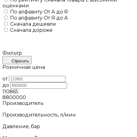
оценками
По алфавиту
От А до Я
По алфавиту
От Я до А
Сначала дешевле
Сначала дороже
Фильтр
Сбросить
Розничная цена
от
до
110865
8800000
Производитель
Производительность, л/мин
Давление, бар