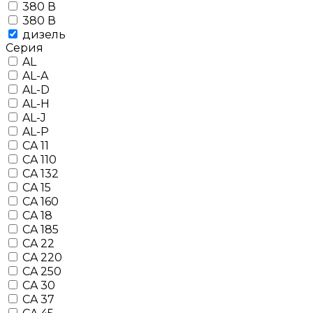
380 В
380 В
дизель
Серия
AL
AL-A
AL-D
AL-H
AL-J
AL-P
CA 11
CA 110
CA 132
CA 15
CA 160
CA 18
CA 185
CA 22
CA 220
CA 250
CA 30
CA 37