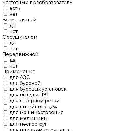
Частотный преобразователь
есть
нет
Безмасляный
да
нет
С осушителем
да
нет
Передвижной
да
нет
Применение
для АЗС
для буровой
для буровых установок
для выдува ПЭТ
для лазерной резки
для литейного цеха
для машиностроения
для медицины
для пескоструя
для пневмоинструмента