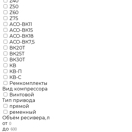
Z40
Z50
Z60
Z75
АСО-ВК11
АСО-ВК15
АСО-ВК18
АСО-ВК7,5
ВК20Т
ВК25Т
ВК30Т
КВ
КВ-П
КВ-С
Ремкомплекты
Вид компрессора
Винтовой
Тип привода
прямой
ременный
Объём ресивера, л
от
до