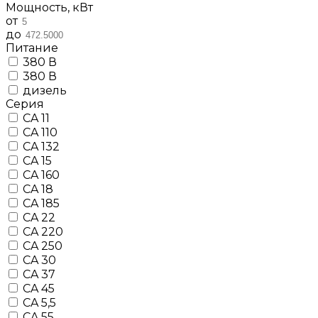
Мощность, кВт
от
до
Питание
380 В
380 В
дизель
Серия
CA 11
CA 110
CA 132
CA 15
CA 160
CA 18
CA 185
CA 22
CA 220
CA 250
CA 30
CA 37
CA 45
CA 5,5
CA 55