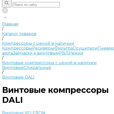
Главная
/
Каталог товаров
/
Компрессоры с ценой в наличии
Компрессоры
Ресиверы
Фильтра
Осушители
Пневма
азота
Запчасти к винтовым
РВД
Ремни
/
Винтовые компрессоры с ценой в наличии
Винтовые
Спиральные
/
Винтовые DALI
Винтовые компрессоры
DALI
Винтовые XELERON