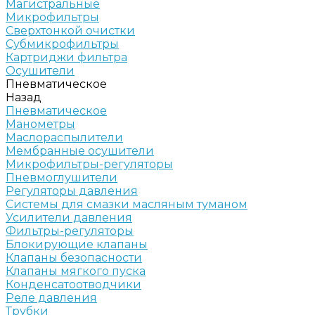
Магистральные
Микрофильтры
Сверхтонкой очистки
Субмикрофильтры
Картриджи фильтра
Осушители
Пневматическое
Назад
Пневматическое
Манометры
Маслораспылители
Мембранные осушители
Микрофильтры-регуляторы
Пневмоглушители
Регуляторы давления
Системы для смазки масляным туманом
Усилители давления
Фильтры-регуляторы
Блокирующие клапаны
Клапаны безопасности
Клапаны мягкого пуска
Конденсатоотводчики
Реле давления
Трубки