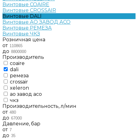
Винтовые COAIRE
Винтовые CROSSAIR
Винтовые DALI
Винтовые АО ЗАВОД АСО
Винтовые РЕМЕЗА
Винтовые ЧКЗ
Розничная цена
от
до
Производитель
coaire
dali
ремеза
crossair
xeleron
ао завод асо
чкз
Производительность, л/мин
от
до
Давление, бар
от
до