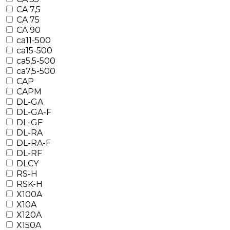
CA 7,5
CA 75
CA 90
ca11-500
ca15-500
ca5,5-500
ca7,5-500
CAP
CAPM
DL-GA
DL-GA-F
DL-GF
DL-RA
DL-RA-F
DL-RF
DLCY
RS-H
RSK-H
X100A
X10A
X120A
X150A