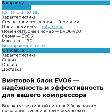
В корзину
ДОБАВЛЕНО
КУПИТЬ В 1 КЛИК
Характеристики
Страна происхождения
—
Германия
Производитель
—
rotorcomp
Номенклатурный номер
—
EVO6-V001
Серия
—
EVO6
Масса, кг
—
70
Все характеристики
Описание
Характеристики
Статьи
Оплата
Доставка
Винтовой блок EVO6 —
надёжность и эффективность
для вашего компрессора
Высокоэффективный винтовой блок нового
поколения с увеличенным ресурсом и