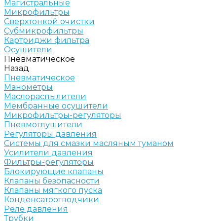
Магистральные
Микрофильтры
Сверхтонкой очистки
Субмикрофильтры
Картриджи фильтра
Осушители
Пневматическое
Назад
Пневматическое
Манометры
Маслораспылители
Мембранные осушители
Микрофильтры-регуляторы
Пневмоглушители
Регуляторы давления
Системы для смазки масляным туманом
Усилители давления
Фильтры-регуляторы
Блокирующие клапаны
Клапаны безопасности
Клапаны мягкого пуска
Конденсатоотводчики
Реле давления
Трубки