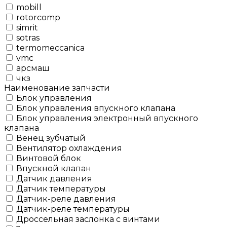
mobill
rotorcomp
simrit
sotras
termomeccanica
vmc
арсмаш
чкз
Наименование запчасти
Блок управления
Блок управления впускного клапана
Блок управления электронный впускного
клапана
Венец зубчатый
Вентилятор охлаждения
Винтовой блок
Впускной клапан
Датчик давления
Датчик температуры
Датчик-реле давления
Датчик-реле температуры
Дроссельная заслонка с винтами