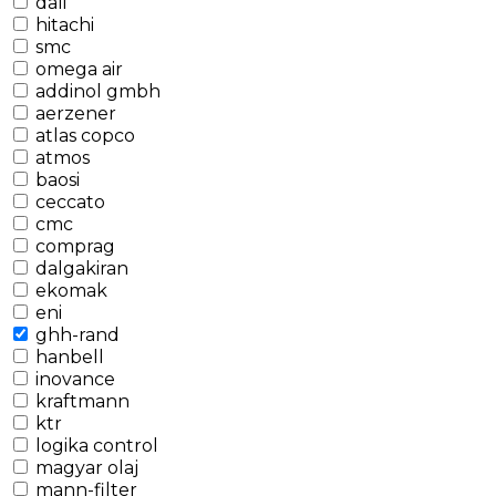
dali
hitachi
smc
omega air
addinol gmbh
aerzener
atlas copco
atmos
baosi
ceccato
cmc
comprag
dalgakiran
ekomak
eni
ghh-rand
hanbell
inovance
kraftmann
ktr
logika control
magyar olaj
mann-filter