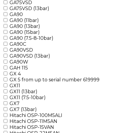
GA75VSD
GA75VSD (13bar)
GA90
GA90 (11bar)
GA90 (13bar)
GA90 (15bar)
GA90 (7.5-8-10bar)
GA90C
GA90VSD
GA90VSD (13bar)
GA90W
GAH 115
GX 4
GX 5 from up to serial number 619999
GX11
GX11 (13bar)
GX11 (7.5-10bar)
GX7
GX7 (13bar)
Hitachi OSP-100M5ALI
Hitachi OSP-11M5AN
Hitachi OSP-15VAN