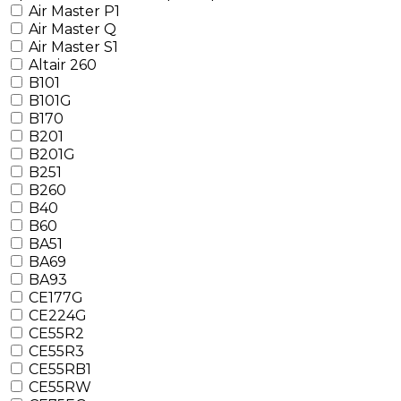
Air Master P1
Air Master Q
Air Master S1
Altair 260
B101
B101G
B170
B201
B201G
B251
B260
B40
B60
BA51
BA69
BA93
CE177G
CE224G
CE55R2
CE55R3
CE55RB1
CE55RW