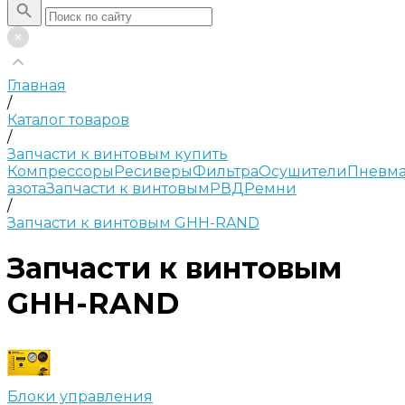
Главная
/
Каталог товаров
/
Запчасти к винтовым купить
Компрессоры
Ресиверы
Фильтра
Осушители
Пневма
азота
Запчасти к винтовым
РВД
Ремни
/
Запчасти к винтовым GHH-RAND
Запчасти к винтовым
GHH-RAND
Блоки управления