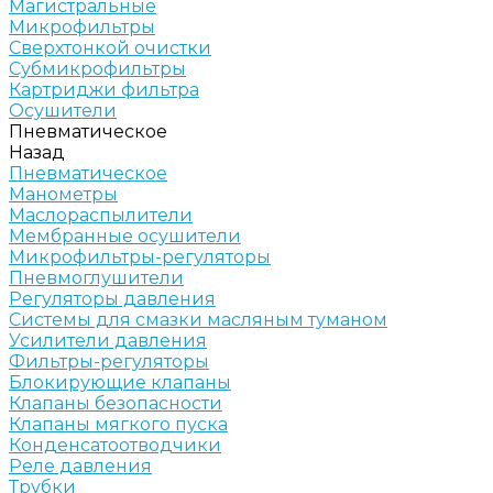
Магистральные
Микрофильтры
Сверхтонкой очистки
Субмикрофильтры
Картриджи фильтра
Осушители
Пневматическое
Назад
Пневматическое
Манометры
Маслораспылители
Мембранные осушители
Микрофильтры-регуляторы
Пневмоглушители
Регуляторы давления
Системы для смазки масляным туманом
Усилители давления
Фильтры-регуляторы
Блокирующие клапаны
Клапаны безопасности
Клапаны мягкого пуска
Конденсатоотводчики
Реле давления
Трубки