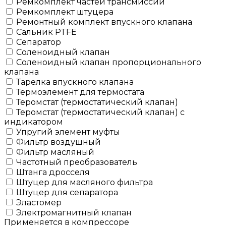
Ремкомплект частей трансмиссии
Ремкомплект штуцера
Ремонтный комплект впускного клапана
Сальник PTFE
Сепаратор
Соленоидный клапан
Соленоидный клапан пропорционального
клапана
Тарелка впускного клапана
Термоэлемент для термостата
Теромстат (термостатический клапан)
Теромстат (термостатический клапан) с
индикатором
Упругий элемент муфты
Фильтр воздушный
Фильтр масляный
Частотный преобразователь
Штанга дросселя
Штуцер для масляного фильтра
Штуцер для сепаратора
Эластомер
Электромагнитный клапан
Применяется в компрессоре