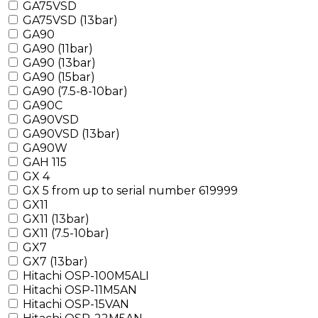
GA75VSD
GA75VSD (13bar)
GA90
GA90 (11bar)
GA90 (13bar)
GA90 (15bar)
GA90 (7.5-8-10bar)
GA90C
GA90VSD
GA90VSD (13bar)
GA90W
GAH 115
GX 4
GX 5 from up to serial number 619999
GX11
GX11 (13bar)
GX11 (7.5-10bar)
GX7
GX7 (13bar)
Hitachi OSP-100M5ALI
Hitachi OSP-11M5AN
Hitachi OSP-15VAN