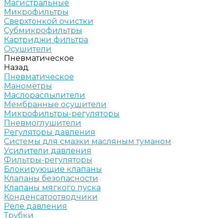
Магистральные
Микрофильтры
Сверхтонкой очистки
Субмикрофильтры
Картриджи фильтра
Осушители
Пневматическое
Назад
Пневматическое
Манометры
Маслораспылители
Мембранные осушители
Микрофильтры-регуляторы
Пневмоглушители
Регуляторы давления
Системы для смазки масляным туманом
Усилители давления
Фильтры-регуляторы
Блокирующие клапаны
Клапаны безопасности
Клапаны мягкого пуска
Конденсатоотводчики
Реле давления
Трубки