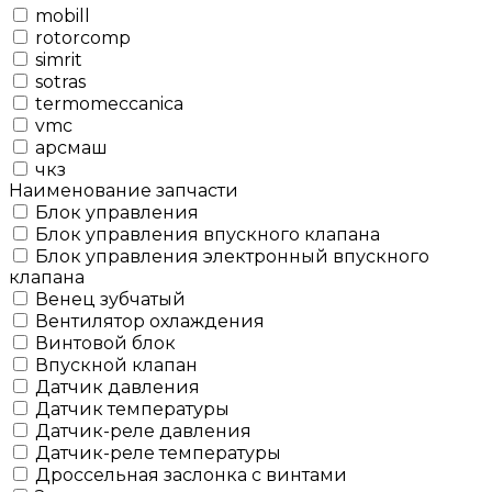
mobill
rotorcomp
simrit
sotras
termomeccanica
vmc
арсмаш
чкз
Наименование запчасти
Блок управления
Блок управления впускного клапана
Блок управления электронный впускного
клапана
Венец зубчатый
Вентилятор охлаждения
Винтовой блок
Впускной клапан
Датчик давления
Датчик температуры
Датчик-реле давления
Датчик-реле температуры
Дроссельная заслонка с винтами