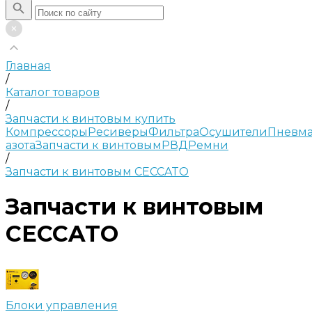
Главная
/
Каталог товаров
/
Запчасти к винтовым купить
Компрессоры
Ресиверы
Фильтра
Осушители
Пневма
азота
Запчасти к винтовым
РВД
Ремни
/
Запчасти к винтовым CECCATO
Запчасти к винтовым
CECCATO
Блоки управления