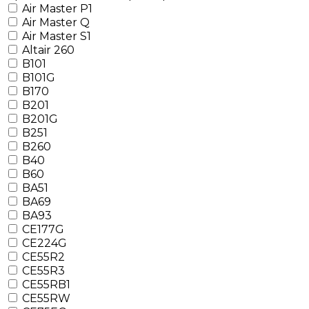
Air Master P1
Air Master Q
Air Master S1
Altair 260
B101
B101G
B170
B201
B201G
B251
B260
B40
B60
BA51
BA69
BA93
CE177G
CE224G
CE55R2
CE55R3
CE55RB1
CE55RW