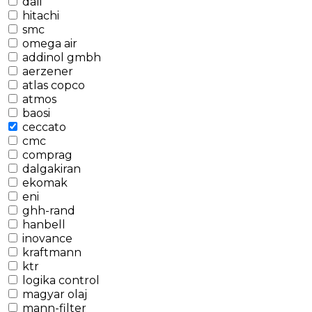
dali
hitachi
smc
omega air
addinol gmbh
aerzener
atlas copco
atmos
baosi
ceccato
cmc
comprag
dalgakiran
ekomak
eni
ghh-rand
hanbell
inovance
kraftmann
ktr
logika control
magyar olaj
mann-filter