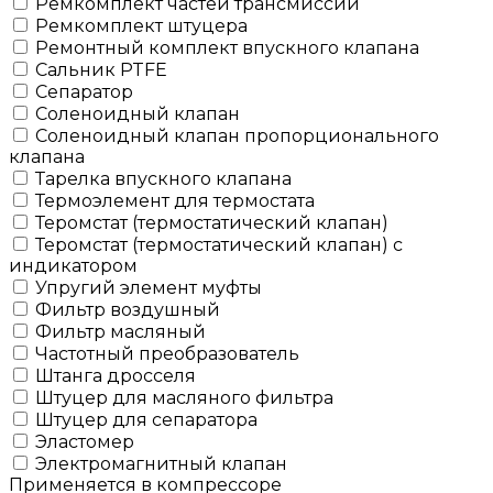
Ремкомплект частей трансмиссии
Ремкомплект штуцера
Ремонтный комплект впускного клапана
Сальник PTFE
Сепаратор
Соленоидный клапан
Соленоидный клапан пропорционального
клапана
Тарелка впускного клапана
Термоэлемент для термостата
Теромстат (термостатический клапан)
Теромстат (термостатический клапан) с
индикатором
Упругий элемент муфты
Фильтр воздушный
Фильтр масляный
Частотный преобразователь
Штанга дросселя
Штуцер для масляного фильтра
Штуцер для сепаратора
Эластомер
Электромагнитный клапан
Применяется в компрессоре