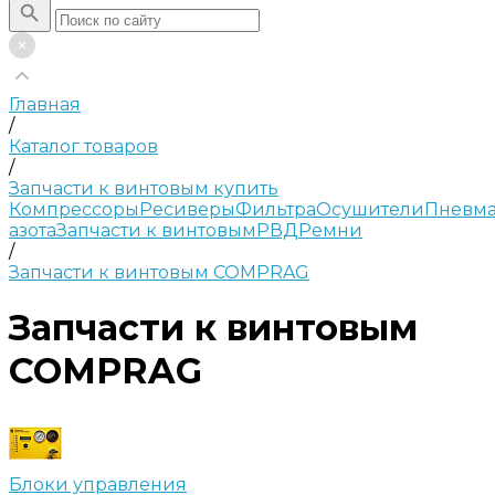
Главная
/
Каталог товаров
/
Запчасти к винтовым купить
Компрессоры
Ресиверы
Фильтра
Осушители
Пневма
азота
Запчасти к винтовым
РВД
Ремни
/
Запчасти к винтовым COMPRAG
Запчасти к винтовым
COMPRAG
Блоки управления