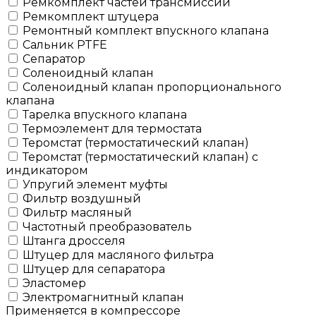
Ремкомплект частей трансмиссии
Ремкомплект штуцера
Ремонтный комплект впускного клапана
Сальник PTFE
Сепаратор
Соленоидный клапан
Соленоидный клапан пропорционального
клапана
Тарелка впускного клапана
Термоэлемент для термостата
Теромстат (термостатический клапан)
Теромстат (термостатический клапан) с
индикатором
Упругий элемент муфты
Фильтр воздушный
Фильтр масляный
Частотный преобразователь
Штанга дросселя
Штуцер для масляного фильтра
Штуцер для сепаратора
Эластомер
Электромагнитный клапан
Применяется в компрессоре