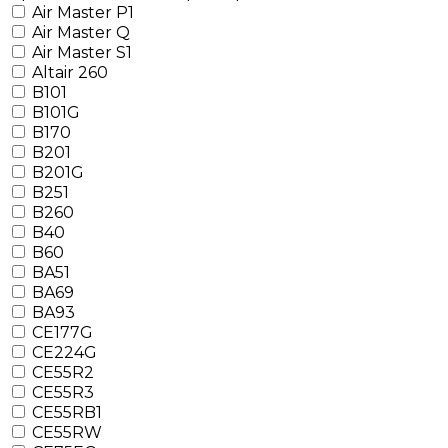
Air Master P1
Air Master Q
Air Master S1
Altair 260
B101
B101G
B170
B201
B201G
B251
B260
B40
B60
BA51
BA69
BA93
CE177G
CE224G
CE55R2
CE55R3
CE55RB1
CE55RW