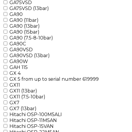
GA75VSD
GA75VSD (13bar)
GA90
GA90 (11bar)
GA90 (13bar)
GA90 (15bar)
GA90 (7.5-8-10bar)
GA90C
GA90VSD
GA90VSD (13bar)
GA90W
GAH 115
GX 4
GX 5 from up to serial number 619999
GX11
GX11 (13bar)
GX11 (7.5-10bar)
GX7
GX7 (13bar)
Hitachi OSP-100M5ALI
Hitachi OSP-11M5AN
Hitachi OSP-15VAN