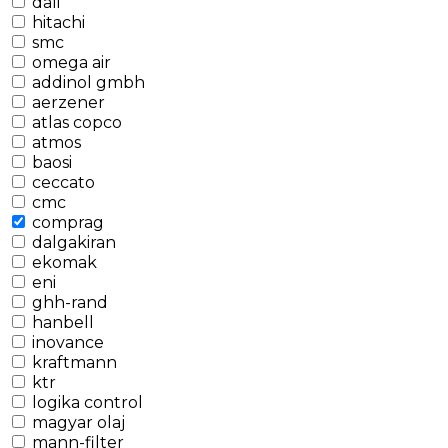
dali
hitachi
smc
omega air
addinol gmbh
aerzener
atlas copco
atmos
baosi
ceccato
cmc
comprag
dalgakiran
ekomak
eni
ghh-rand
hanbell
inovance
kraftmann
ktr
logika control
magyar olaj
mann-filter