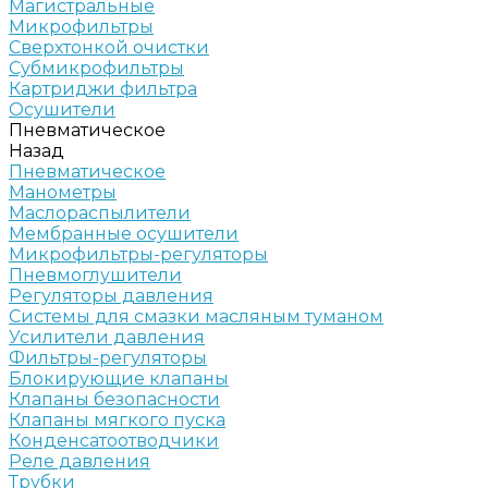
Магистральные
Микрофильтры
Сверхтонкой очистки
Субмикрофильтры
Картриджи фильтра
Осушители
Пневматическое
Назад
Пневматическое
Манометры
Маслораспылители
Мембранные осушители
Микрофильтры-регуляторы
Пневмоглушители
Регуляторы давления
Системы для смазки масляным туманом
Усилители давления
Фильтры-регуляторы
Блокирующие клапаны
Клапаны безопасности
Клапаны мягкого пуска
Конденсатоотводчики
Реле давления
Трубки