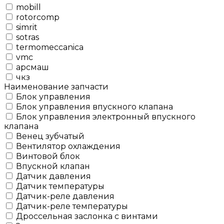
mobill
rotorcomp
simrit
sotras
termomeccanica
vmc
арсмаш
чкз
Наименование запчасти
Блок управления
Блок управления впускного клапана
Блок управления электронный впускного
клапана
Венец зубчатый
Вентилятор охлаждения
Винтовой блок
Впускной клапан
Датчик давления
Датчик температуры
Датчик-реле давления
Датчик-реле температуры
Дроссельная заслонка с винтами