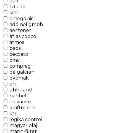
dali
hitachi
smc
omega air
addinol gmbh
aerzener
atlas copco
atmos
baosi
ceccato
cmc
comprag
dalgakiran
ekomak
eni
ghh-rand
hanbell
inovance
kraftmann
ktr
logika control
magyar olaj
mann-filter