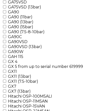
GA75VSD
GA75VSD (13bar)
GA90
GA90 (11bar)
GA90 (13bar)
GA90 (15bar)
GA90 (7.5-8-10bar)
GA90C
GA90VSD
GA90VSD (13bar)
GA90W
GAH 115
GX 4
GX 5 from up to serial number 619999
GX11
GX11 (13bar)
GX11 (7.5-10bar)
GX7
GX7 (13bar)
Hitachi OSP-100M5ALI
Hitachi OSP-11M5AN
Hitachi OSP-15VAN