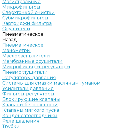
Магистральные
Микрофильтры
Сверхтонкой очистки
Субмикрофильтры
Картриджи фильтра
Осушители
Пневматическое
Назад
Пневматическое
Манометры
Маслораспылители
Мембранные осушители
Микрофильтры-регуляторы
Пневмоглушители
Регуляторы давления
Системы для смазки масляным туманом
Усилители давления
Фильтры-регуляторы
Блокирующие клапаны
Клапаны безопасности
Клапаны мягкого пуска
Конденсатоотводчики
Реле давления
Трубки