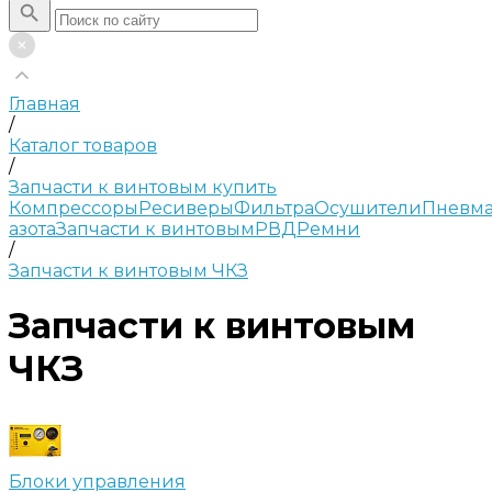
Главная
/
Каталог товаров
/
Запчасти к винтовым купить
Компрессоры
Ресиверы
Фильтра
Осушители
Пневма
азота
Запчасти к винтовым
РВД
Ремни
/
Запчасти к винтовым ЧКЗ
Запчасти к винтовым
ЧКЗ
Блоки управления