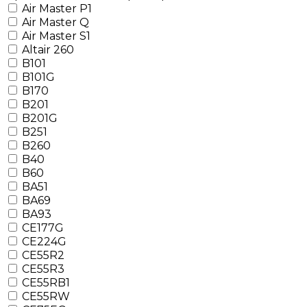
Air Master P1
Air Master Q
Air Master S1
Altair 260
B101
B101G
B170
B201
B201G
B251
B260
B40
B60
BA51
BA69
BA93
CE177G
CE224G
CE55R2
CE55R3
CE55RB1
CE55RW