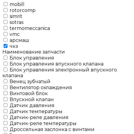
mobill
rotorcomp
simrit
sotras
termomeccanica
vmc
арсмаш
чкз
Наименование запчасти
Блок управления
Блок управления впускного клапана
Блок управления электронный впускного
клапана
Венец зубчатый
Вентилятор охлаждения
Винтовой блок
Впускной клапан
Датчик давления
Датчик температуры
Датчик-реле давления
Датчик-реле температуры
Дроссельная заслонка с винтами