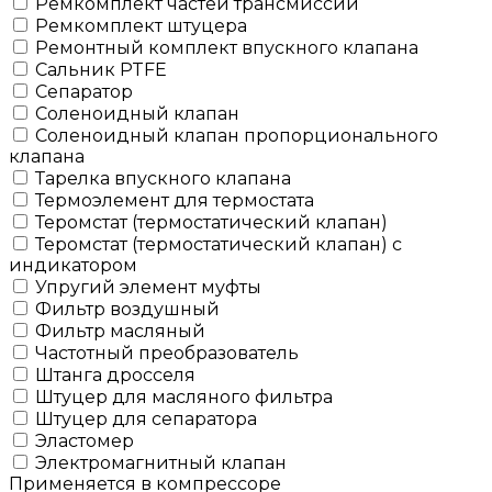
Ремкомплект частей трансмиссии
Ремкомплект штуцера
Ремонтный комплект впускного клапана
Сальник PTFE
Сепаратор
Соленоидный клапан
Соленоидный клапан пропорционального
клапана
Тарелка впускного клапана
Термоэлемент для термостата
Теромстат (термостатический клапан)
Теромстат (термостатический клапан) с
индикатором
Упругий элемент муфты
Фильтр воздушный
Фильтр масляный
Частотный преобразователь
Штанга дросселя
Штуцер для масляного фильтра
Штуцер для сепаратора
Эластомер
Электромагнитный клапан
Применяется в компрессоре