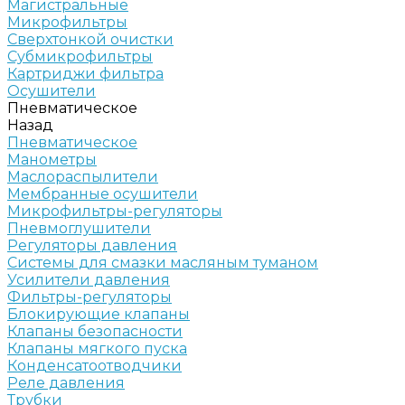
Магистральные
Микрофильтры
Сверхтонкой очистки
Субмикрофильтры
Картриджи фильтра
Осушители
Пневматическое
Назад
Пневматическое
Манометры
Маслораспылители
Мембранные осушители
Микрофильтры-регуляторы
Пневмоглушители
Регуляторы давления
Системы для смазки масляным туманом
Усилители давления
Фильтры-регуляторы
Блокирующие клапаны
Клапаны безопасности
Клапаны мягкого пуска
Конденсатоотводчики
Реле давления
Трубки