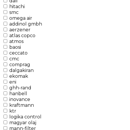
dali
hitachi
smc
omega air
addinol gmbh
aerzener
atlas copco
atmos
baosi
ceccato
cmc
comprag
dalgakiran
ekomak
eni
ghh-rand
hanbell
inovance
kraftmann
ktr
logika control
magyar olaj
mann-filter