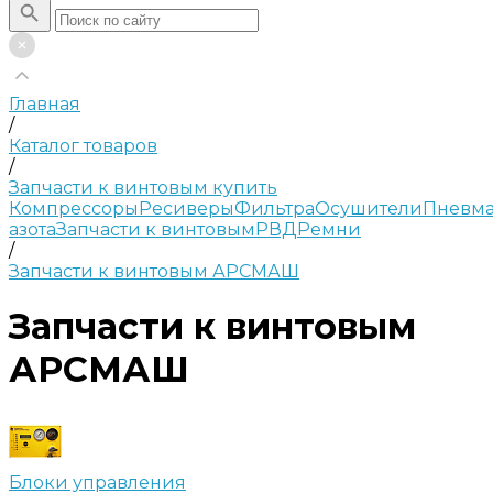
Главная
/
Каталог товаров
/
Запчасти к винтовым купить
Компрессоры
Ресиверы
Фильтра
Осушители
Пневма
азота
Запчасти к винтовым
РВД
Ремни
/
Запчасти к винтовым АРСМАШ
Запчасти к винтовым
АРСМАШ
Блоки управления