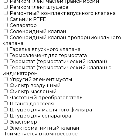
Ремкомплект частей трансмиссии
Ремкомплект штуцера
Ремонтный комплект впускного клапана
Сальник PTFE
Сепаратор
Соленоидный клапан
Соленоидный клапан пропорционального
клапана
Тарелка впускного клапана
Термоэлемент для термостата
Теромстат (термостатический клапан)
Теромстат (термостатический клапан) с
индикатором
Упругий элемент муфты
Фильтр воздушный
Фильтр масляный
Частотный преобразователь
Штанга дросселя
Штуцер для масляного фильтра
Штуцер для сепаратора
Эластомер
Электромагнитный клапан
Применяется в компрессоре