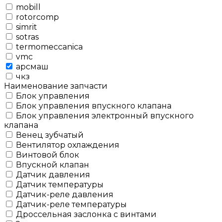
mobill
rotorcomp
simrit
sotras
termomeccanica
vmc
арсмаш
чкз
Наименование запчасти
Блок управления
Блок управления впускного клапана
Блок управления электронный впускного
клапана
Венец зубчатый
Вентилятор охлаждения
Винтовой блок
Впускной клапан
Датчик давления
Датчик температуры
Датчик-реле давления
Датчик-реле температуры
Дроссельная заслонка с винтами