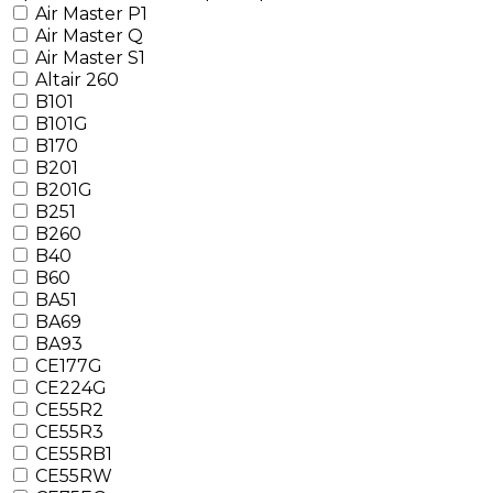
Air Master P1
Air Master Q
Air Master S1
Altair 260
B101
B101G
B170
B201
B201G
B251
B260
B40
B60
BA51
BA69
BA93
CE177G
CE224G
CE55R2
CE55R3
CE55RB1
CE55RW