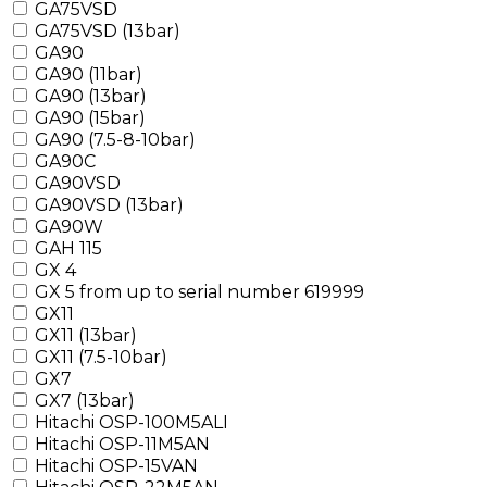
GA75VSD
GA75VSD (13bar)
GA90
GA90 (11bar)
GA90 (13bar)
GA90 (15bar)
GA90 (7.5-8-10bar)
GA90C
GA90VSD
GA90VSD (13bar)
GA90W
GAH 115
GX 4
GX 5 from up to serial number 619999
GX11
GX11 (13bar)
GX11 (7.5-10bar)
GX7
GX7 (13bar)
Hitachi OSP-100M5ALI
Hitachi OSP-11M5AN
Hitachi OSP-15VAN