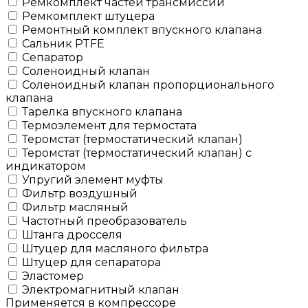
Ремкомплект частей трансмиссии
Ремкомплект штуцера
Ремонтный комплект впускного клапана
Сальник PTFE
Сепаратор
Соленоидный клапан
Соленоидный клапан пропорционального
клапана
Тарелка впускного клапана
Термоэлемент для термостата
Теромстат (термостатический клапан)
Теромстат (термостатический клапан) с
индикатором
Упругий элемент муфты
Фильтр воздушный
Фильтр масляный
Частотный преобразователь
Штанга дросселя
Штуцер для масляного фильтра
Штуцер для сепаратора
Эластомер
Электромагнитный клапан
Применяется в компрессоре