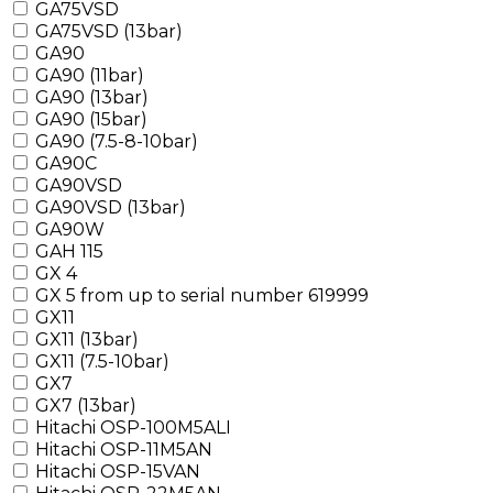
GA75VSD
GA75VSD (13bar)
GA90
GA90 (11bar)
GA90 (13bar)
GA90 (15bar)
GA90 (7.5-8-10bar)
GA90C
GA90VSD
GA90VSD (13bar)
GA90W
GAH 115
GX 4
GX 5 from up to serial number 619999
GX11
GX11 (13bar)
GX11 (7.5-10bar)
GX7
GX7 (13bar)
Hitachi OSP-100M5ALI
Hitachi OSP-11M5AN
Hitachi OSP-15VAN