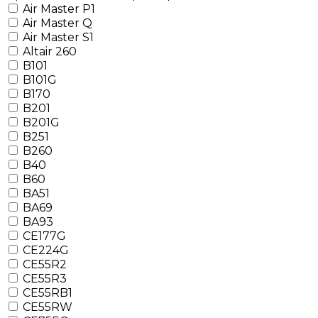
Air Master P1
Air Master Q
Air Master S1
Altair 260
B101
B101G
B170
B201
B201G
B251
B260
B40
B60
BA51
BA69
BA93
CE177G
CE224G
CE55R2
CE55R3
CE55RB1
CE55RW