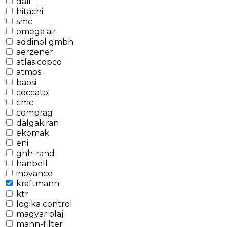
dali
hitachi
smc
omega air
addinol gmbh
aerzener
atlas copco
atmos
baosi
ceccato
cmc
comprag
dalgakiran
ekomak
eni
ghh-rand
hanbell
inovance
kraftmann
ktr
logika control
magyar olaj
mann-filter