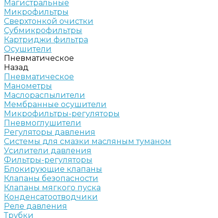
Магистральные
Микрофильтры
Сверхтонкой очистки
Субмикрофильтры
Картриджи фильтра
Осушители
Пневматическое
Назад
Пневматическое
Манометры
Маслораспылители
Мембранные осушители
Микрофильтры-регуляторы
Пневмоглушители
Регуляторы давления
Системы для смазки масляным туманом
Усилители давления
Фильтры-регуляторы
Блокирующие клапаны
Клапаны безопасности
Клапаны мягкого пуска
Конденсатоотводчики
Реле давления
Трубки