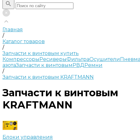
Главная
/
Каталог товаров
/
Запчасти к винтовым купить
Компрессоры
Ресиверы
Фильтра
Осушители
Пневма
азота
Запчасти к винтовым
РВД
Ремни
/
Запчасти к винтовым KRAFTMANN
Запчасти к винтовым
KRAFTMANN
Блоки управления