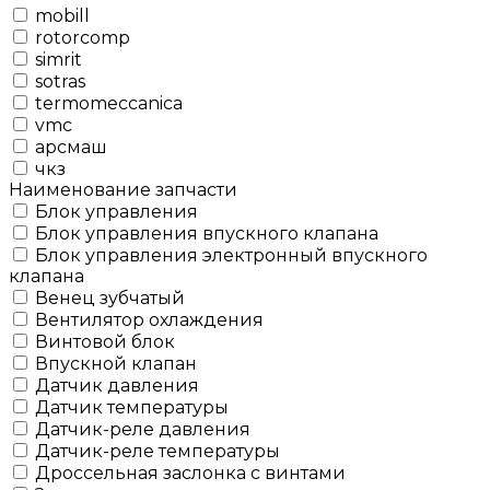
mobill
rotorcomp
simrit
sotras
termomeccanica
vmc
арсмаш
чкз
Наименование запчасти
Блок управления
Блок управления впускного клапана
Блок управления электронный впускного
клапана
Венец зубчатый
Вентилятор охлаждения
Винтовой блок
Впускной клапан
Датчик давления
Датчик температуры
Датчик-реле давления
Датчик-реле температуры
Дроссельная заслонка с винтами