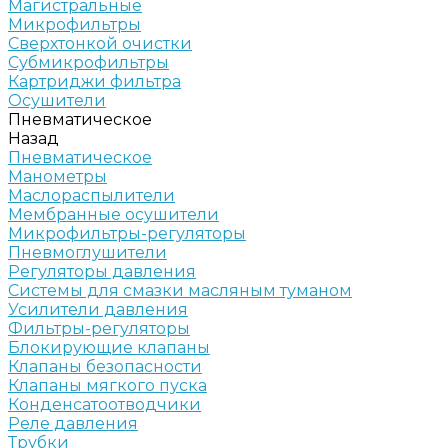
Магистральные
Микрофильтры
Сверхтонкой очистки
Субмикрофильтры
Картриджи фильтра
Осушители
Пневматическое
Назад
Пневматическое
Манометры
Маслораспылители
Мембранные осушители
Микрофильтры-регуляторы
Пневмоглушители
Регуляторы давления
Системы для смазки масляным туманом
Усилители давления
Фильтры-регуляторы
Блокирующие клапаны
Клапаны безопасности
Клапаны мягкого пуска
Конденсатоотводчики
Реле давления
Трубки