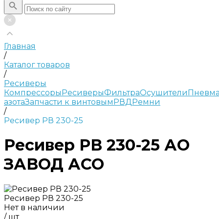
Главная
/
Каталог товаров
/
Ресиверы
Компрессоры
Ресиверы
Фильтра
Осушители
Пневма
азота
Запчасти к винтовым
РВД
Ремни
/
Ресивер РВ 230-25
Ресивер РВ 230-25 АО
ЗАВОД АСО
Ресивер РВ 230-25
Нет в наличии
/
шт