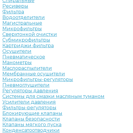
Спиральные
Ресиверы
Фильтра
Водоотделители
Магистральные
Микрофильтры
Сверхтонкой очистки
Субмикрофильтры
Картриджи фильтра
Осушители
Пневматическое
Манометры
Маслораспылители
Мембранные осушители
Микрофильтры-регуляторы
Пневмоглушители
Регуляторы давления
Системы для смазки масляным туманом
Усилители давления
Фильтры-регуляторы
Блокирующие клапаны
Клапаны безопасности
Клапаны мягкого пуска
Конденсатоотводчики