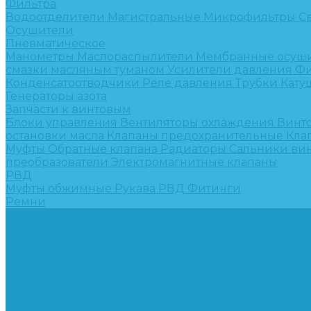
Фильтра
Водоотделители
Магистральные
Микрофильтры
С
Осушители
Пневматическое
Манометры
Маслораспылители
Мембранные осуш
смазки масляным туманом
Усилители давления
Фи
Конденсатоотводчики
Реле давления
Трубки
Кату
Генераторы азота
Запчасти к винтовым
Блоки управления
Вентиляторы охлаждения
Винт
остановки масла
Клапаны предохранительные
Кла
Муфты
Обратные клапана
Радиаторы
Сальники ви
преобразователи
Электромагнитные клапаны
РВД
Муфты обжимные
Рукава РВД
Фитинги
Ремни
Ремонт винтовых компрессоров
Опросные листы
Контакты
...
Компрессорное оборудование
Компрессоры
Винтовые
Спиральные