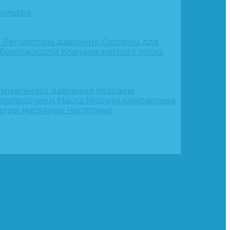
ильтра
и
Регуляторы давления
Системы для
 безопасности
Клапаны мягкого пуска
нимального давления
Клапаны
тоотводчики
Масла
Модули компактные
ьтры масляные
Частотные