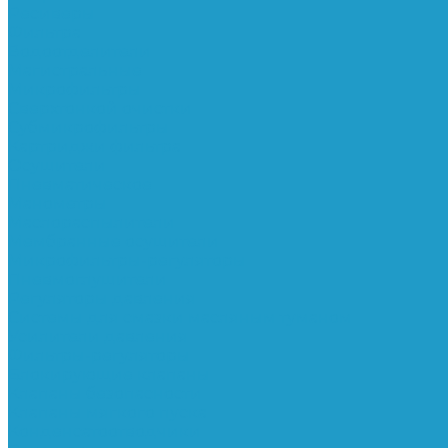
Ресиверы
Фильтра
Водоотделители
Магистральные
Микрофильтры
Сверхтонкой очистки
Субмикрофильтры
Картриджи фильтра
Осушители
Пневматическое
Манометры
Маслораспылители
Мембранные осушители
Микрофильтры-регуляторы
Пневмоглушители
Регуляторы давления
Системы для смазки масляным туманом
Усилители давления
Фильтры-регуляторы
Блокирующие клапаны
Клапаны безопасности
Клапаны мягкого пуска
Конденсатоотводчики