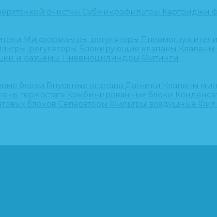
верхтонкой очистки
Субмикрофильтры
Картриджи ф
ители
Микрофильтры-регуляторы
Пневмоглушител
льтры-регуляторы
Блокирующие клапаны
Клапаны
шки и разъёмы
Пневмоцилиндры
Фитинги
овые блоки
Впускные клапана
Датчики
Клапаны ми
паны термостата
Комбинированные блоки
Конденса
нтовых блоков
Сепараторы
Фильтры воздушные
Фил