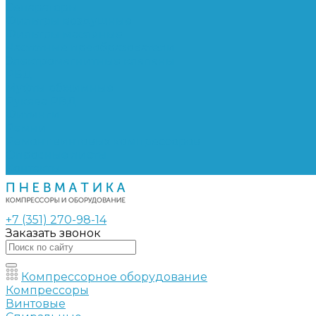
Сепараторы
Фильтры воздушные
Фильтры масляные
Частотные преобразователи
Электромагнитные клапаны
РВД
Муфты обжимные
Рукава РВД
Фитинги
Ремни
Ремонт винтовых компрессоров
Опросные листы
Контакты
+7 (351) 270-98-14
Заказать звонок
Компрессорное оборудование
Компрессоры
Винтовые