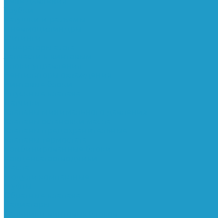
Реле давления
Трубки
Катушки и разъёмы
Пневмоцилиндры
Фитинги
Генераторы азота
Запчасти к винтовым
Блоки управления
Вентиляторы охлаждения
Винтовые блоки
Впускные клапана
Датчики
Клапаны минимального давления
Клапаны остановки масла
Клапаны предохранительные
Клапаны термостата
Комбинированные блоки
Конденсатоотводчики
Масла
Модули компактные
Муфты
Обратные клапана
Радиаторы
Сальники винтовых блоков