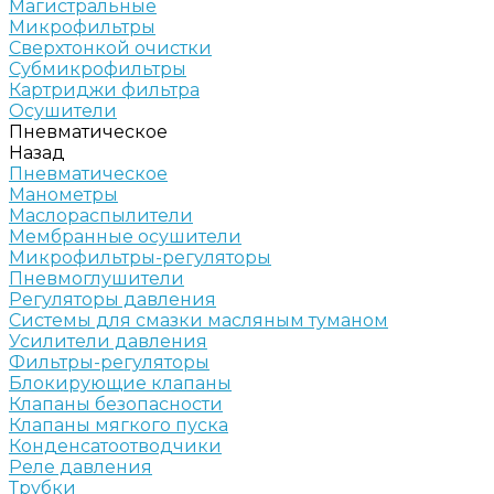
Магистральные
Микрофильтры
Сверхтонкой очистки
Субмикрофильтры
Картриджи фильтра
Осушители
Пневматическое
Назад
Пневматическое
Манометры
Маслораспылители
Мембранные осушители
Микрофильтры-регуляторы
Пневмоглушители
Регуляторы давления
Системы для смазки масляным туманом
Усилители давления
Фильтры-регуляторы
Блокирующие клапаны
Клапаны безопасности
Клапаны мягкого пуска
Конденсатоотводчики
Реле давления
Трубки