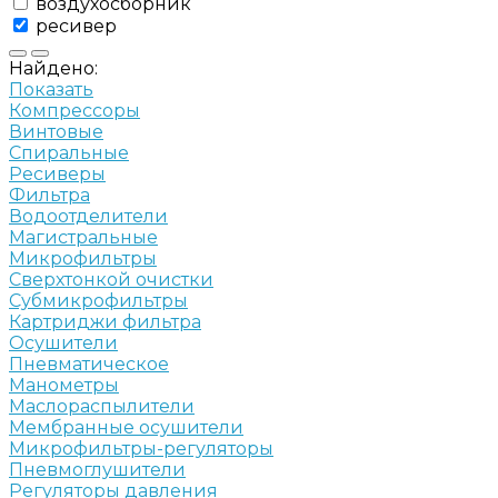
воздухосборник
ресивер
Найдено:
Показать
Компрессоры
Винтовые
Спиральные
Ресиверы
Фильтра
Водоотделители
Магистральные
Микрофильтры
Сверхтонкой очистки
Субмикрофильтры
Картриджи фильтра
Осушители
Пневматическое
Манометры
Маслораспылители
Мембранные осушители
Микрофильтры-регуляторы
Пневмоглушители
Регуляторы давления