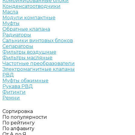
Комбинированные блоки
Конденсатоотводчики
Масла
Модули компактные
Муфты
Обратные клапана
Радиаторы
Сальники винтовых блоков
Сепараторы
Фильтры воздушные
Фильтры масляные
Частотные преобразователи
Электромагнитные клапаны
РВД
Муфты обжимные
Рукава РВД
Фитинги
Ремни
Сортировка
По популярности
По рейтингу
По алфавиту
От А до Я