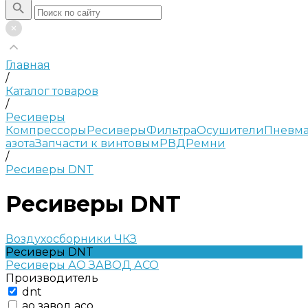
Главная
/
Каталог товаров
/
Ресиверы
Компрессоры
Ресиверы
Фильтра
Осушители
Пневма
азота
Запчасти к винтовым
РВД
Ремни
/
Ресиверы DNT
Ресиверы DNT
Воздухосборники ЧКЗ
Ресиверы DNT
Ресиверы АО ЗАВОД АСО
Производитель
dnt
ао завод асо