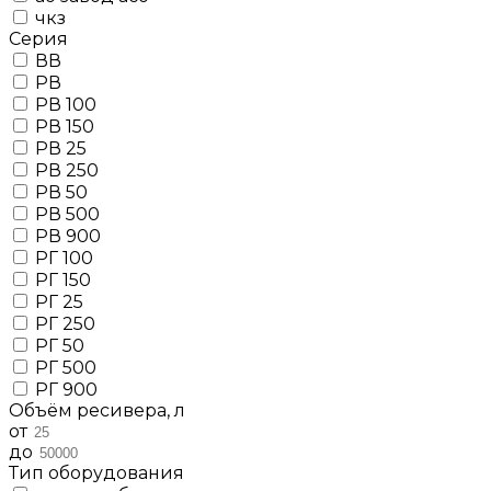
чкз
Серия
ВВ
РВ
РВ 100
РВ 150
РВ 25
РВ 250
РВ 50
РВ 500
РВ 900
РГ 100
РГ 150
РГ 25
РГ 250
РГ 50
РГ 500
РГ 900
Объём ресивера, л
от
до
Тип оборудования