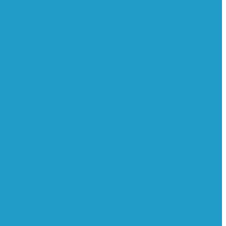
ильтра
и
Регуляторы давления
Системы для
 безопасности
Клапаны мягкого пуска
нимального давления
Клапаны
тоотводчики
Масла
Модули компактные
ьтры масляные
Частотные