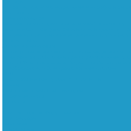
Фильтра
Водоотделители
Магистральные
Микрофильтры
С
Осушители
Пневматическое
Манометры
Маслораспылители
Мембранные осуш
смазки масляным туманом
Усилители давления
Фи
Конденсатоотводчики
Реле давления
Трубки
Кату
Генераторы азота
Запчасти к винтовым
Блоки управления
Вентиляторы охлаждения
Винт
остановки масла
Клапаны предохранительные
Кла
Муфты
Обратные клапана
Радиаторы
Сальники ви
преобразователи
Электромагнитные клапаны
РВД
Муфты обжимные
Рукава РВД
Фитинги
Ремни
Ремонт винтовых компрессоров
Опросные листы
Контакты
...
Компрессорное оборудование
Компрессоры
Винтовые
Спиральные