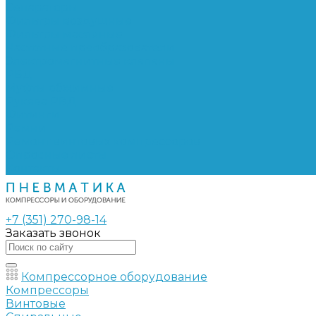
Сепараторы
Фильтры воздушные
Фильтры масляные
Частотные преобразователи
Электромагнитные клапаны
РВД
Муфты обжимные
Рукава РВД
Фитинги
Ремни
Ремонт винтовых компрессоров
Опросные листы
Контакты
+7 (351) 270-98-14
Заказать звонок
Компрессорное оборудование
Компрессоры
Винтовые