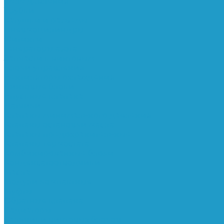
Реле давления
Трубки
Катушки и разъёмы
Пневмоцилиндры
Фитинги
Генераторы азота
Запчасти к винтовым
Блоки управления
Вентиляторы охлаждения
Винтовые блоки
Впускные клапана
Датчики
Клапаны минимального давления
Клапаны остановки масла
Клапаны предохранительные
Клапаны термостата
Комбинированные блоки
Конденсатоотводчики
Масла
Модули компактные
Муфты
Обратные клапана
Радиаторы
Сальники винтовых блоков