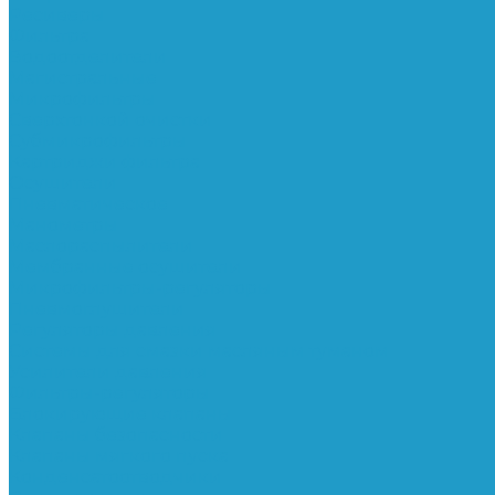
Ресиверы
Фильтра
Водоотделители
Магистральные
Микрофильтры
Сверхтонкой очистки
Субмикрофильтры
Картриджи фильтра
Осушители
Пневматическое
Манометры
Маслораспылители
Мембранные осушители
Микрофильтры-регуляторы
Пневмоглушители
Регуляторы давления
Системы для смазки масляным туманом
Усилители давления
Фильтры-регуляторы
Блокирующие клапаны
Клапаны безопасности
Клапаны мягкого пуска
Конденсатоотводчики