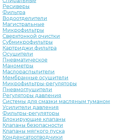
Спиральные
Ресиверы
Фильтра
Водоотделители
Магистральные
Микрофильтры
Сверхтонкой очистки
Субмикрофильтры
Картриджи фильтра
Осушители
Пневматическое
Манометры
Маслораспылители
Мембранные осушители
Микрофильтры-регуляторы
Пневмоглушители
Регуляторы давления
Системы для смазки масляным туманом
Усилители давления
Фильтры-регуляторы
Блокирующие клапаны
Клапаны безопасности
Клапаны мягкого пуска
Конденсатоотводчики