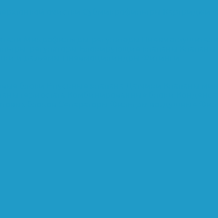
верхтонкой очистки
Субмикрофильтры
Картриджи ф
ители
Микрофильтры-регуляторы
Пневмоглушител
льтры-регуляторы
Блокирующие клапаны
Клапаны
шки и разъёмы
Пневмоцилиндры
Фитинги
овые блоки
Впускные клапана
Датчики
Клапаны ми
паны термостата
Комбинированные блоки
Конденса
нтовых блоков
Сепараторы
Фильтры воздушные
Фил