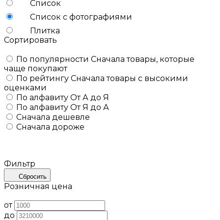
Список
Список с фотографиями
Плитка
Сортировать
По популярности
Сначала товары, которые
чаще покупают
По рейтингу
Сначала товары с высокими
оценками
По алфавиту
От А до Я
По алфавиту
От Я до А
Сначала дешевле
Сначала дороже
Фильтр
Сбросить
Розничная цена
от
до