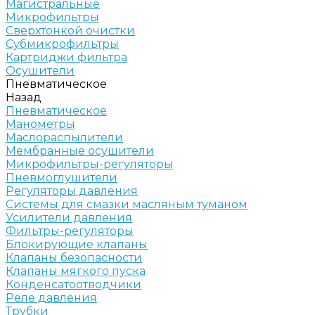
Магистральные
Микрофильтры
Сверхтонкой очистки
Субмикрофильтры
Картриджи фильтра
Осушители
Пневматическое
Назад
Пневматическое
Манометры
Маслораспылители
Мембранные осушители
Микрофильтры-регуляторы
Пневмоглушители
Регуляторы давления
Системы для смазки масляным туманом
Усилители давления
Фильтры-регуляторы
Блокирующие клапаны
Клапаны безопасности
Клапаны мягкого пуска
Конденсатоотводчики
Реле давления
Трубки