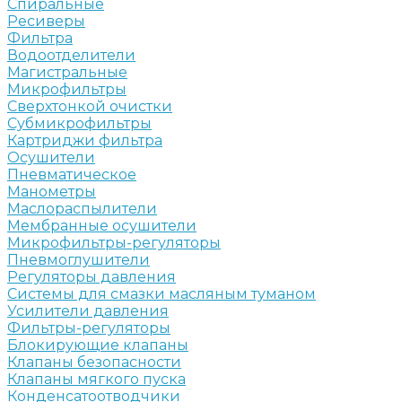
Спиральные
Ресиверы
Фильтра
Водоотделители
Магистральные
Микрофильтры
Сверхтонкой очистки
Субмикрофильтры
Картриджи фильтра
Осушители
Пневматическое
Манометры
Маслораспылители
Мембранные осушители
Микрофильтры-регуляторы
Пневмоглушители
Регуляторы давления
Системы для смазки масляным туманом
Усилители давления
Фильтры-регуляторы
Блокирующие клапаны
Клапаны безопасности
Клапаны мягкого пуска
Конденсатоотводчики