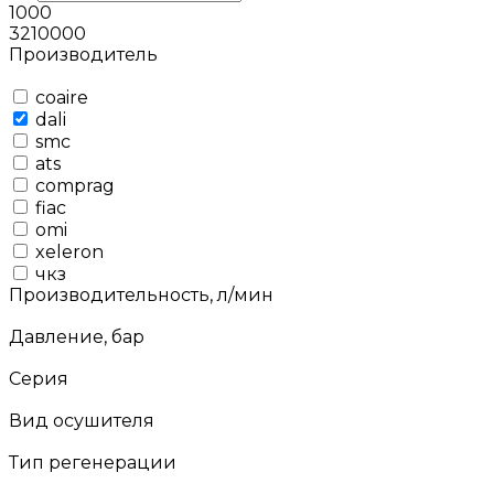
1000
3210000
Производитель
coaire
dali
smc
ats
comprag
fiac
omi
xeleron
чкз
Производительность, л/мин
Давление, бар
Серия
Вид осушителя
Тип регенерации