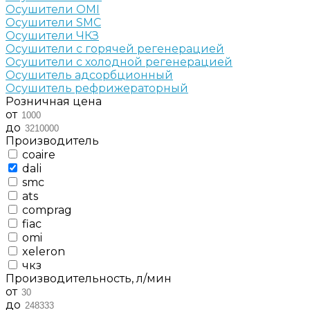
Осушители OMI
Осушители SMC
Осушители ЧКЗ
Осушители с горячей регенерацией
Осушители с холодной регенерацией
Осушитель адсорбционный
Осушитель рефрижераторный
Розничная цена
от
до
Производитель
coaire
dali
smc
ats
comprag
fiac
omi
xeleron
чкз
Производительность, л/мин
от
до