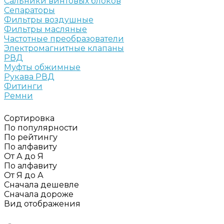
Сальники винтовых блоков
Сепараторы
Фильтры воздушные
Фильтры масляные
Частотные преобразователи
Электромагнитные клапаны
РВД
Муфты обжимные
Рукава РВД
Фитинги
Ремни
Сортировка
По популярности
По рейтингу
По алфавиту
От А до Я
По алфавиту
От Я до А
Сначала дешевле
Сначала дороже
Вид отображения