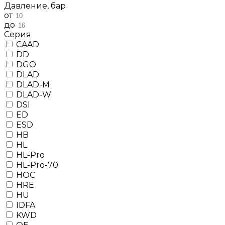
Давление, бар
от
до
Серия
CAAD
DD
DGO
DLAD
DLAD-M
DLAD-W
DSI
ED
ESD
HB
HL
HL-Pro
HL-Pro-70
HOC
HRE
HU
IDFA
KWD