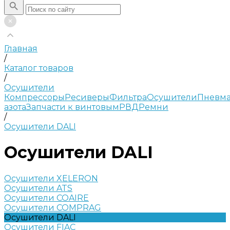
Главная
/
Каталог товаров
/
Осушители
Компрессоры
Ресиверы
Фильтра
Осушители
Пневма
азота
Запчасти к винтовым
РВД
Ремни
/
Осушители DALI
Осушители DALI
Осушители XELERON
Осушители ATS
Осушители COAIRE
Осушители COMPRAG
Осушители DALI
Осушители FIAC