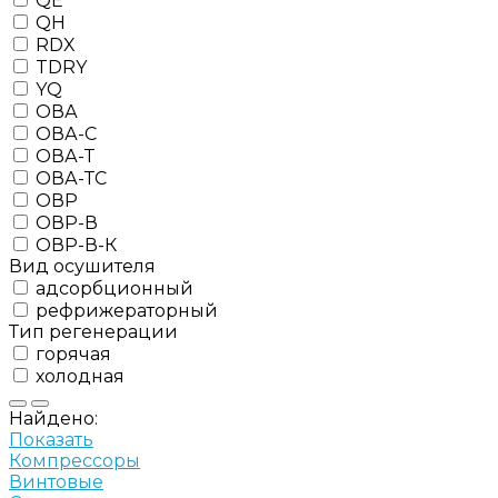
QE
QH
RDX
TDRY
YQ
ОВА
ОВА-С
ОВА-Т
ОВА-ТС
ОВР
ОВР-В
ОВР-В-К
Вид осушителя
адсорбционный
рефрижераторный
Тип регенерации
горячая
холодная
Найдено:
Показать
Компрессоры
Винтовые